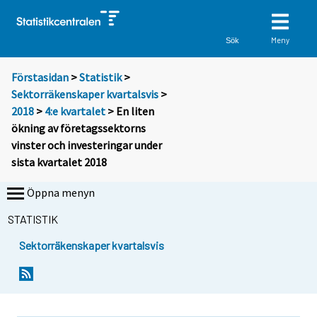
Meny
Sök
Förstasidan
>
Statistik
>
Sektorräkenskaper kvartalsvis
>
2018
>
4:e kvartalet
> En liten
ökning av företagssektorns
vinster och investeringar under
sista kvartalet 2018
Öppna menyn
STATISTIK
Sektorräkenskaper kvartalsvis
Y
Y
o
o
u
u
a
a