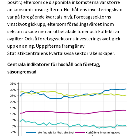
positiv, eftersom de disponibla inkomsterna var större
c
c
e
e
än konsumtionsutgifterna. Hushållens investeringskvot
.
.
var på föregående kvartals nivå. Företagssektorns
vinstkvot gick upp, eftersom förädlingsvärdet inom
sektorn ökade mer än utbetalade löner och kollektiva
avgifter. Också företagssektorns investeringskvot gick
upp en aning. Uppgifterna framgår av
Statistikcentralens kvartalsvisa sektorräkenskaper.
Centrala indikatorer för hushåll och företag,
säsongrensad