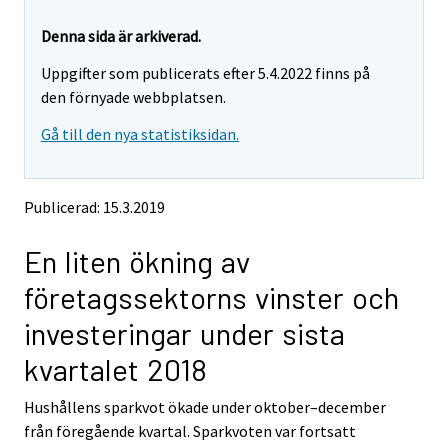
r
r
e
e
Denna sida är arkiverad.
m
m
Uppgifter som publicerats efter 5.4.2022 finns på
o
o
v
v
den förnyade webbplatsen.
i
i
Gå till den nya statistiksidan.
n
n
g
g
t
t
o
o
Publicerad: 15.3.2019
a
a
n
n
En liten ökning av
o
o
t
t
företagssektorns vinster och
h
h
e
e
investeringar under sista
r
r
s
s
kvartalet 2018
e
e
r
r
Hushållens sparkvot ökade under oktober–december
v
v
från föregående kvartal. Sparkvoten var fortsatt
i
i