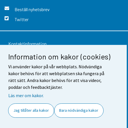
Beställ nyhetsbrev
Twitter
Kontaktinformation
Information om kakor (cookies)
Respons
Vi använder kakor på vår webbplats. Nödvändiga
Användarvillkor
kakor behövs för att webbplatsen ska fungera på
Dataskydd
rätt sätt. Andra kakor behövs för att visa videor,
poddar och feedbacktjäster.
Tillgänglighet
Läs mer om kakor.
Information om webbplatsen
Jag tillåter alla kakor
Bara nödvändiga kakor
Cookie-inställningar