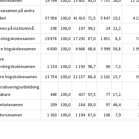
dentexamen
29 764
100,0
13 401
45,0
7 751
26,0
11 2
esexamen på andra
diet
57 956
100,0
41 410
71,5
5 847
10,1
4 2
men på institutnivå
108
100,0
107
99,1
24
22,2
eshögskoleexamen
19 878
100,0
17 292
87,0
1 651
8,3
7
re högskoleexamen
6 800
100,0
4 668
68,6
3 999
58,8
1 9
re
eshögskoleexamen
1 234
100,0
1 193
96,7
90
7,3
re högskoleexamen
13 754
100,0
12 157
88,4
2 161
15,7
3
cialiseringsutbildning
läkare
448
100,0
437
97,5
77
17,2
entiatexamen
209
100,0
184
88,0
97
46,4
torsexamen
1 363
100,0
1 194
87,6
108
7,9