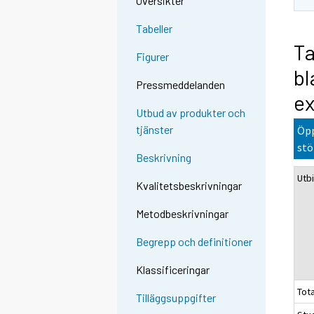
Översikter
Tabeller
Ta
Figurer
bl
Pressmeddelanden
ex
Utbud av produkter och
tjänster
Öpp
stö
Beskrivning
Utb
Kvalitetsbeskrivningar
Metodbeskrivningar
Begrepp och definitioner
Klassificeringar
Tota
Tilläggsuppgifter