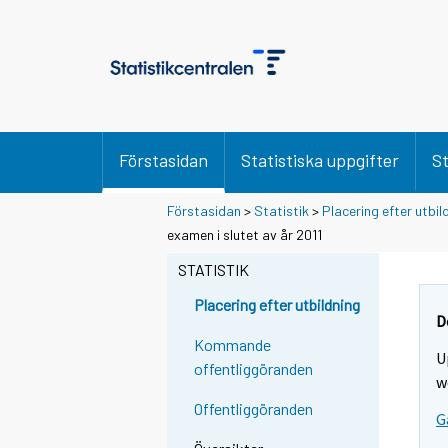
Förstasidan
Statistiska uppgifter
St
Förstasidan
>
Statistik
>
Placering efter utbil
examen i slutet av år 2011
STATISTIK
Placering efter utbildning
D
Kommande
U
offentliggöranden
w
Offentliggöranden
G