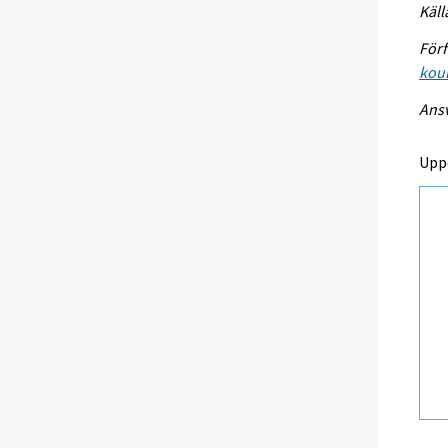
Käll
Förf
koul
Ansv
Upp