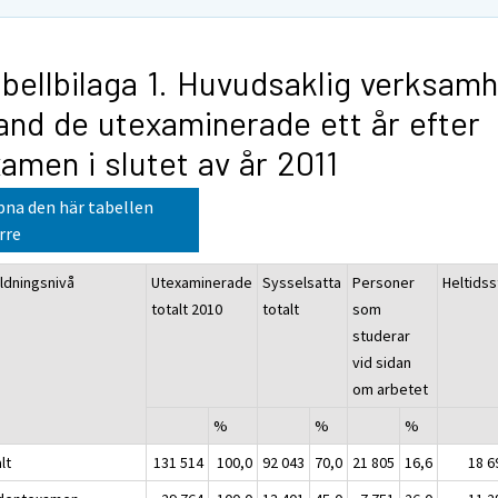
bellbilaga 1. Huvudsaklig verksam
and de utexaminerade ett år efter
amen i slutet av år 2011
na den här tabellen
rre
ildningsnivå
Utexaminerade
Sysselsatta
Personer
Heltids
totalt 2010
totalt
som
studerar
vid sidan
om arbetet
%
%
%
lt
131 514
100,0
92 043
70,0
21 805
16,6
18 6