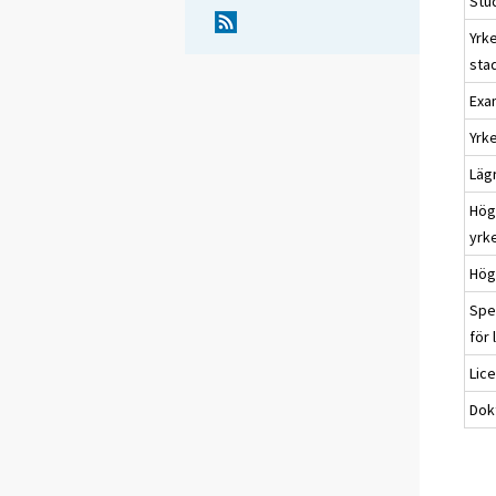
Stu
Yrk
sta
Exa
Yrk
Läg
Hög
yrk
Hög
Spe
för 
Lic
Dok