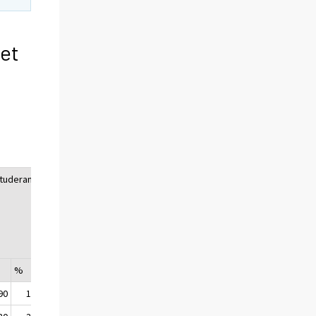
het
studerande
Arbetslösa
Övriga
%
%
%
90
14,2
9 722
7,4
11 059
8,4