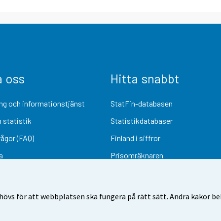
a oss
Hitta snabbt
ng och informationstjänst
StatFin-databasen
 statistik
Statistikdatabaser
rågor (FAQ)
Finland i siffror
a
Prisomräknaren
Kommande publiceringar
Undersökningsmaterial
övs för att webbplatsen ska fungera på rätt sätt. Andra kakor behö