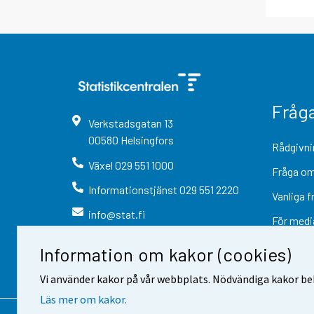
Fråg
Verkstadsgatan
13
00580
Helsingfors
Rådgivni
Växel
029 551 1000
Fråga om
Informationstjänst
029 551 2220
Vanliga f
info@stat.fi
För medi
Information om kakor (cookies)
Vi använder kakor på vår webbplats. Nödvändiga kakor beh
Läs mer om kakor.