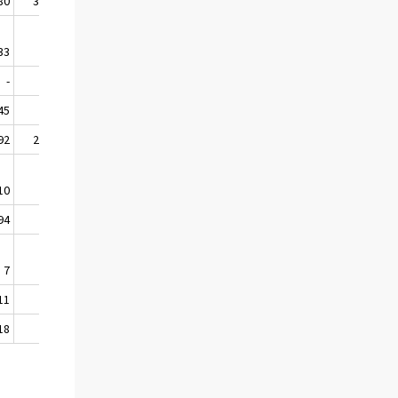
80
37,9
796
2,7
4 287
14,4
33
7,3
7 009
12,1
5 304
9,2
-
-
1
0,9
-
-
45
3,7
1 153
5,8
688
3,5
92
29,3
66
1,0
74
1,1
10
0,8
15
1,2
16
1,3
94
2,9
629
4,6
574
4,2
7
1,6
-
-
4
0,9
11
5,3
5
2,4
9
4,3
18
1,3
48
3,5
103
7,6