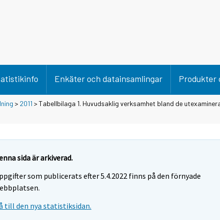
atistikinfo
Enkäter och datainsamlingar
Produkter 
dning
>
2011
> Tabellbilaga 1. Huvudsaklig verksamhet bland de utexaminera
enna sida är arkiverad.
ppgifter som publicerats efter 5.4.2022 finns på den förnyade
ebbplatsen.
å till den nya statistiksidan.