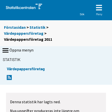
Meny
Sök
Förstasidan
>
Statistik
>
Värdepappersföretag
>
Värdepappersföretag 2011
Öppna menyn
STATISTIK
Värdepappersföretag
Denna statistik har lagts ned.
Nya uppgifter produceras inte längre om