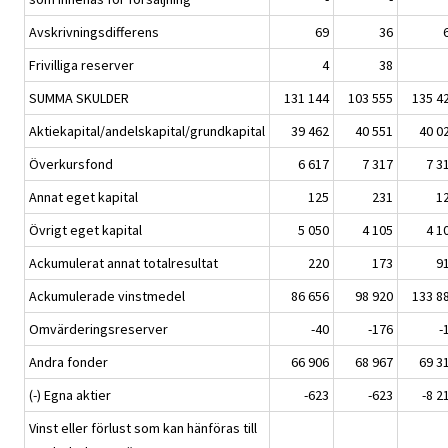
Avskrivningsdifferens
69
36
Frivilliga reserver
4
38
SUMMA SKULDER
131 144
103 555
135 4
Aktiekapital/andelskapital/grundkapital
39 462
40 551
40 0
Överkursfond
6 617
7 317
7 3
Annat eget kapital
125
231
1
Övrigt eget kapital
5 050
4 105
4 1
Ackumulerat annat totalresultat
220
173
9
Ackumulerade vinstmedel
86 656
98 920
133 8
Omvärderingsreserver
-40
-176
-
Andra fonder
66 906
68 967
69 3
(-) Egna aktier
-623
-623
-8 2
Vinst eller förlust som kan hänföras till