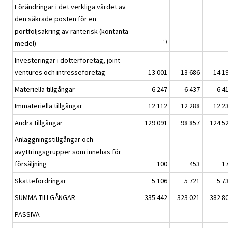
Förändringar i det verkliga värdet av
den säkrade posten för en
portföljsäkring av ränterisk (kontanta
1)
medel)
-
-
Investeringar i dotterföretag, joint
ventures och intresseföretag
13 001
13 686
14 1
Materiella tillgångar
6 247
6 437
6 4
Immateriella tillgångar
12 112
12 288
12 2
Andra tillgångar
129 091
98 857
124 5
Anläggningstillgångar och
avyttringsgrupper som innehas för
försäljning
100
453
1
Skattefordringar
5 106
5 721
5 7
SUMMA TILLGÅNGAR
335 442
323 021
382 8
PASSIVA