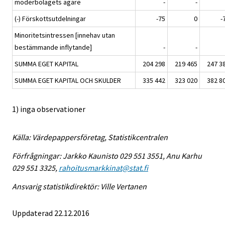
moderbolagets ägare
-
-
(-) Förskottsutdelningar
-75
0
-
Minoritetsintressen [innehav utan
bestämmande inflytande]
-
-
SUMMA EGET KAPITAL
204 298
219 465
247 3
SUMMA EGET KAPITAL OCH SKULDER
335 442
323 020
382 8
1) inga observationer
Källa: Värdepappersföretag, Statistikcentralen
Förfrågningar: Jarkko Kaunisto 029 551 3551, Anu Karhu
029 551 3325,
rahoitusmarkkinat@stat.fi
Ansvarig statistikdirektör: Ville Vertanen
Uppdaterad 22.12.2016