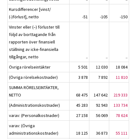
Kursdifferencer [vinst/
(-)förlust], netto
-51
-105
-150
Vinster eller (–) förluster till
följd av borttagande från
rapporten över finansiell
ställning av icke-finansiella
tillgångar, netto
..
..
..
Övriga rörelseintäkter
5 501
12 030
18 084
(Övriga rörelsekostnader)
3 878
7 892
11 810
SUMMA RÖRELSEINTÄKTER,
NETTO
68 475
147 642
219 333
(Administrationskostnader)
45 283
92 943
133 734
varav: (Personalkostnader)
27 158
56 069
78 624
varav: (Övriga
administrationskostnader)
18 125
36 873
55 111