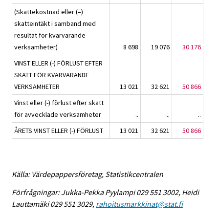
(Skattekostnad eller (–)
skatteintäkt i samband med
resultat för kvarvarande
verksamheter)
8 698
19 076
30 176
VINST ELLER (-) FÖRLUST EFTER
SKATT FÖR KVARVARANDE
VERKSAMHETER
13 021
32 621
50 866
Vinst eller (-) förlust efter skatt
för avvecklade verksamheter
..
..
..
ÅRETS VINST ELLER (-) FÖRLUST
13 021
32 621
50 866
Källa: Värdepappersföretag, Statistikcentralen
Förfrågningar: Jukka-Pekka Pyylampi 029 551 3002, Heidi
Lauttamäki 029 551 3029,
rahoitusmarkkinat@stat.fi