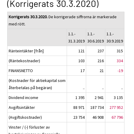
(Korrigerats 30.3.2020)
Korrigerats 30.3.2020.
De korrigerade siffrorna är markerade
med rött.
1.1.-
1.1.-
1.1.-
31.3.2019
30.6.2019
30.9.2019
Ränteintäkter [från]
121
237
315
(Räntekostnader)
103
216
334
FINANSNETTO
17
21
-19
(Kostnader för aktiekapital som
återbetalas på begäran)
..
..
..
Dividend income
1 395
2 941
3 135
Avgiftsintäkter
88 971
187 734
277 952
(Avgiftskostnader)
23 754
46 908
67 796
Vinster / (-) förluster av