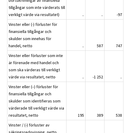
bortskrivningar av finansiella
tillgångar som inte värderats till
verkligt värde via resultatet)
..
..
-97
Vinster eller (-) förluster för
finansiella tillgångar och
skulder som innehas för
handel, netto
..
587
747
Vinster eller förluster som inte
är förenade med handel och
som ska värderas till verkligt
värde via resultatet, netto
..
-1 252
..
Vinster eller (–) förluster för
finansiella tillgångar och
skulder som identifieras som
värderade till verkligt värde via
resultatet, netto
195
389
538
Vinster / (-) förluster av
säkringsredovisning, netto
..
..
..