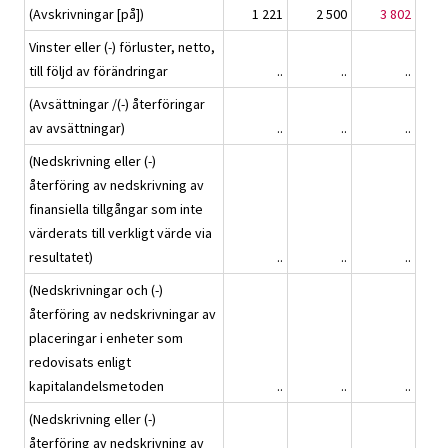
(Avskrivningar [på])
1 221
2 500
3 802
Vinster eller (-) förluster, netto,
till följd av förändringar
..
..
..
(Avsättningar /(-) återföringar
av avsättningar)
..
..
..
(Nedskrivning eller (-)
återföring av nedskrivning av
finansiella tillgångar som inte
värderats till verkligt värde via
resultatet)
..
..
..
(Nedskrivningar och (-)
återföring av nedskrivningar av
placeringar i enheter som
redovisats enligt
kapitalandelsmetoden
..
..
..
(Nedskrivning eller (-)
återföring av nedskrivning av