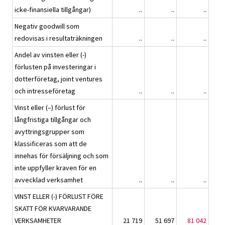
icke-finansiella tillgångar)
..
..
..
Negativ goodwill som
redovisas i resultaträkningen
..
..
..
Andel av vinsten eller (-)
förlusten på investeringar i
dotterföretag, joint ventures
och intresseföretag
..
..
..
Vinst eller (–) förlust för
långfristiga tillgångar och
avyttringsgrupper som
klassificeras som att de
innehas för försäljning och som
inte uppfyller kraven för en
avvecklad verksamhet
..
..
..
VINST ELLER (-) FÖRLUST FÖRE
SKATT FÖR KVARVARANDE
VERKSAMHETER
21 719
51 697
81 042