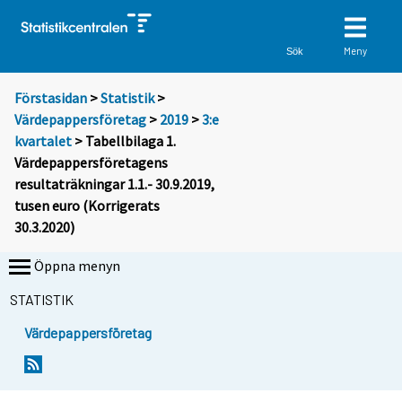
Meny
Sök
Förstasidan
>
Statistik
>
Värdepappersföretag
>
2019
>
3:e
kvartalet
> Tabellbilaga 1.
Värdepappersföretagens
resultaträkningar 1.1.- 30.9.2019,
tusen euro (Korrigerats
30.3.2020)
Öppna menyn
STATISTIK
Värdepappersföretag