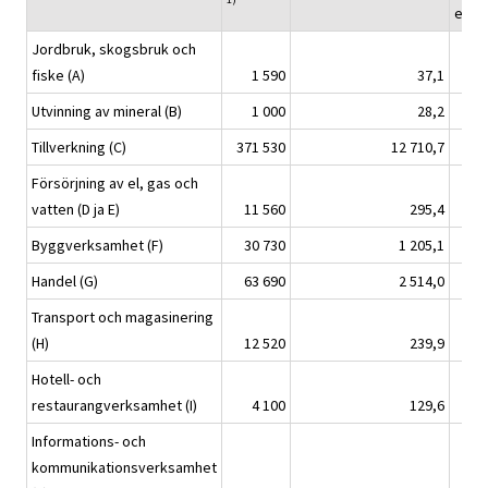
euro
Jordbruk, skogsbruk och
fiske (A)
1 590
37,1
Utvinning av mineral (B)
1 000
28,2
Tillverkning (C)
371 530
12 710,7
Försörjning av el, gas och
vatten (D ja E)
11 560
295,4
Byggverksamhet (F)
30 730
1 205,1
Handel (G)
63 690
2 514,0
Transport och magasinering
(H)
12 520
239,9
Hotell- och
restaurangverksamhet (I)
4 100
129,6
Informations- och
kommunikationsverksamhet