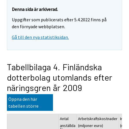
Denna sida är arkiverad.
Uppgifter som publicerats efter 5.4.2022 finns på
den förnyade webbplatsen.
Gå till den nya statistiksidan.
Tabellbilaga 4. Finländska
dotterbolag utomlands efter
näringsgren år 2009
Öppna den här
tabellen större
Antal
Arbetskraftskostnader
Inves
anställda
(miljoner euro)
(milj
1)