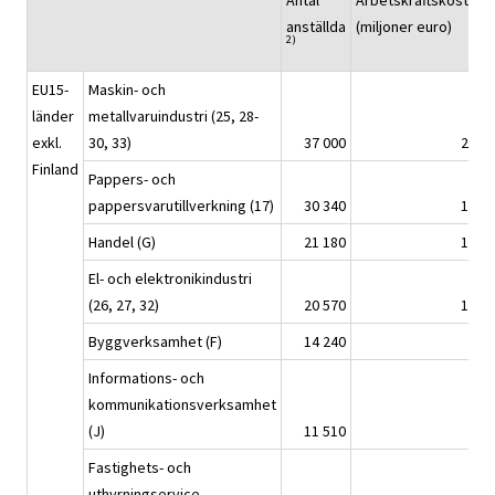
Antal
Arbetskraftskostnad
anställda
(miljoner euro)
2)
EU15-
Maskin- och
länder
metallvaruindustri (25, 28-
exkl.
30, 33)
37 000
2 091
Finland
Pappers- och
pappersvarutillverkning (17)
30 340
1 810
Handel (G)
21 180
1 270
El- och elektronikindustri
(26, 27, 32)
20 570
1 433
Byggverksamhet (F)
14 240
733
Informations- och
kommunikationsverksamhet
(J)
11 510
843
Fastighets- och
uthyrningservice,