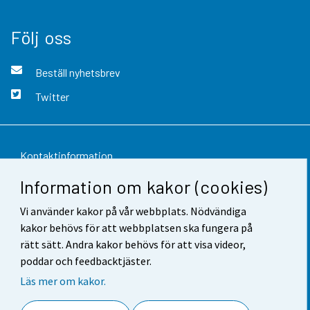
Följ oss
Beställ nyhetsbrev
Twitter
Kontaktinformation
Information om kakor (cookies)
Respons
Vi använder kakor på vår webbplats. Nödvändiga
Användarvillkor
kakor behövs för att webbplatsen ska fungera på
Dataskydd
rätt sätt. Andra kakor behövs för att visa videor,
poddar och feedbacktjäster.
Tillgänglighet
Läs mer om kakor.
Information om webbplatsen