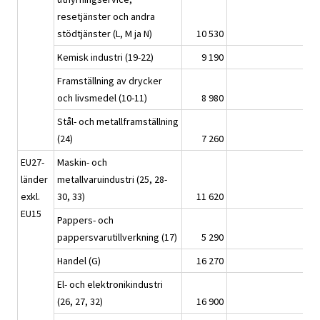
resetjänster och andra
stödtjänster (L, M ja N)
10 530
676
Kemisk industri (19-22)
9 190
571
Framställning av drycker
och livsmedel (10-11)
8 980
441
Stål- och metallframställning
(24)
7 260
313
EU27-
Maskin- och
länder
metallvaruindustri (25, 28-
exkl.
30, 33)
11 620
168
EU15
Pappers- och
pappersvarutillverkning (17)
5 290
105
Handel (G)
16 270
248
El- och elektronikindustri
(26, 27, 32)
16 900
331