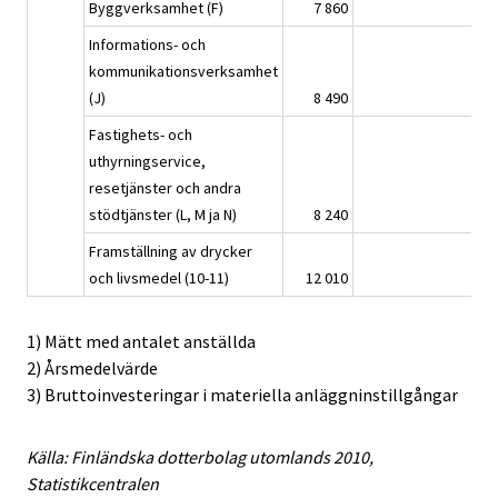
Byggverksamhet (F)
7 860
121
Informations- och
kommunikationsverksamhet
(J)
8 490
168
Fastighets- och
uthyrningservice,
resetjänster och andra
stödtjänster (L, M ja N)
8 240
109
Framställning av drycker
och livsmedel (10-11)
12 010
116
1) Mätt med antalet anställda
2) Årsmedelvärde
3) Bruttoinvesteringar i materiella anläggninstillgångar
Källa: Finländska dotterbolag utomlands 2010,
Statistikcentralen