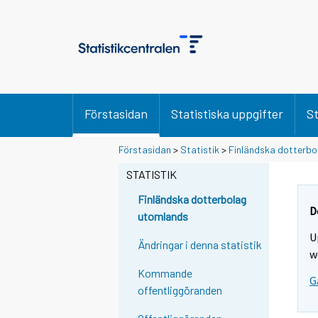
Förstasidan
Statistiska uppgifter
St
Förstasidan
>
Statistik
>
Finländska dotterbo
STATISTIK
Finländska dotterbolag
D
utomlands
U
Ändringar i denna statistik
w
Kommande
G
offentliggöranden