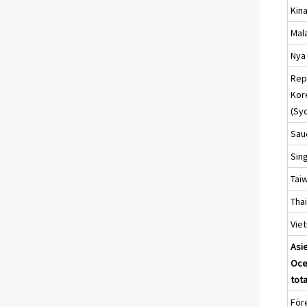
Kin
Mal
Nya
Rep
Kor
(Sy
Sau
Sin
Tai
Tha
Vie
Asi
Oce
tota
För