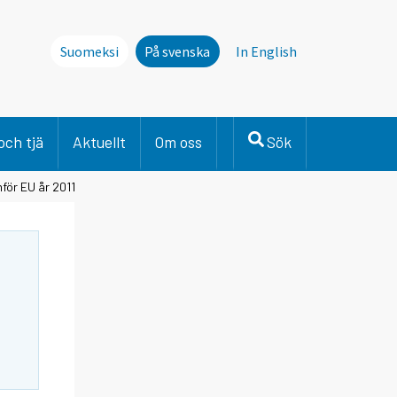
Suomeksi
På svenska
In English
och tjä
Aktuellt
Om oss
Sök
nför EU år 2011