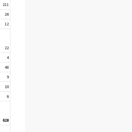
211
26
12
22
4
48
9
20
6
628