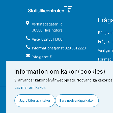
Fråg
Verkstadsgatan
13
00580
Helsingfors
Rådgivni
Växel
029 551 1000
Fråga om
Informationstjänst
029 551 2220
Vanliga f
info@stat.fi
För medi
Information om kakor (cookies)
Vi använder kakor på vår webbplats. Nödvändiga kakor beh
Läs mer om kakor.
Kontaktinformation
Respons
Jag tillåter alla kakor
Bara nödvändiga kakor