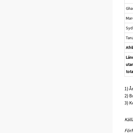
Gha
Mar
Syd
Tan
Afri
Län
uta
tota
1) 
2) B
3) K
Käll
Förf