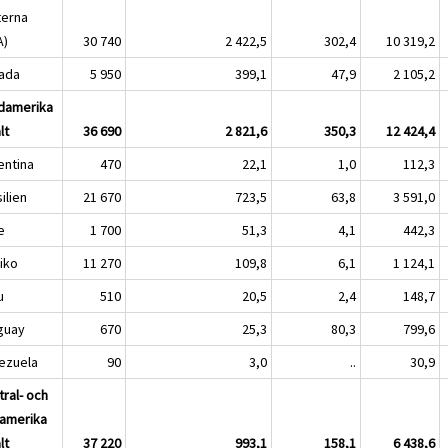
terna
A)
30 740
2 422,5
302,4
10 319,2
ada
5 950
399,1
47,9
2 105,2
damerika
lt
36 690
2 821,6
350,3
12 424,4
entina
470
22,1
1,0
112,3
ilien
21 670
723,5
63,8
3 591,0
e
1 700
51,3
4,1
442,3
iko
11 270
109,8
6,1
1 124,1
u
510
20,5
2,4
148,7
guay
670
25,3
80,3
799,6
ezuela
90
3,0
..
30,9
tral- och
amerika
lt
37 220
993,1
158,1
6 438,6