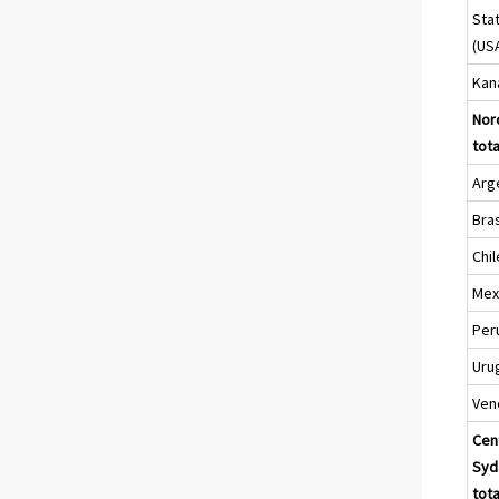
Sta
(US
Kan
Nor
tota
Arg
Bras
Chil
Mex
Per
Uru
Ven
Cen
Syd
tota