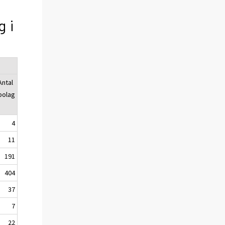
g i
Antal
bolag
4
11
191
404
37
7
22