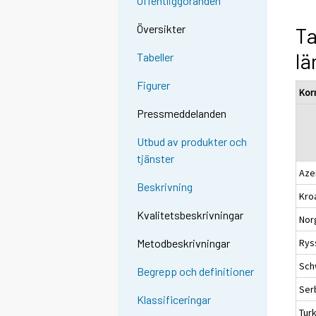
Offentliggöranden
Översikter
Ta
lä
Tabeller
Figurer
Kor
Pressmeddelanden
Utbud av produkter och
tjänster
Aze
Beskrivning
Kro
Kvalitetsbeskrivningar
Nor
Rys
Metodbeskrivningar
Sch
Begrepp och definitioner
Ser
Klassificeringar
Turk