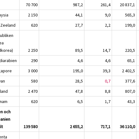
a
70 700
987,2
261,4
20 837,1
aysia
2 150
44,1
9,0
565,3
 Zeeland
620
27,7
2,2
199,0
ubliken
ea
dkorea)
2 250
89,5
14,7
220,5
diarabien
290
4,6
4,6
65,1
gapore
3 000
195,0
39,3
2 402,5
wan
580
28,5
0,7
377,6
iland
2 470
47,8
8,8
807,0
tnam
620
6,5
1,7
43,3
en och
anien
lt
139 580
2 655,2
717,1
36 110,0
enta