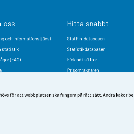
a oss
Hitta snabbt
ng och informationstjänst
StatFin-databasen
 statistik
Statistikdatabaser
rågor (FAQ)
Finland i siffror
a
Prisomräknaren
Kommande publiceringar
Undersökningsmaterial
övs för att webbplatsen ska fungera på rätt sätt. Andra kakor behö
Användarvillkor
Dataskydd
Tillgänglighet
Information om