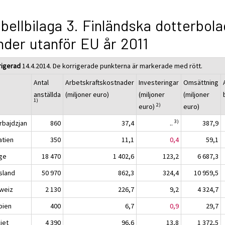
bellbilaga 3. Finländska dotterbola
nder utanför EU år 2011
rigerad
14.4.2014. De korrigerade punkterna är markerade med rött.
Antal
Arbetskraftskostnader
Investeringar
Omsättning
anställda
(miljoner euro)
(miljoner
(miljoner
1)
2)
euro)
euro)
3)
rbajdzjan
860
37,4
..
387,9
atien
350
11,1
0,4
59,1
ge
18 470
1 402,6
123,2
6 687,3
sland
50 970
862,3
324,4
10 959,5
weiz
2 130
226,7
9,2
4 324,7
bien
400
6,7
0,9
29,7
iet
4 390
96,6
13,8
1 372,5