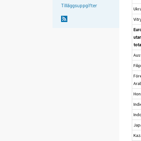
Tilläggsuppgifter
Ukr
Vit
Eur
uta
tota
Aus
Fili
För
Ara
Hon
Ind
Ind
Jap
Kaz