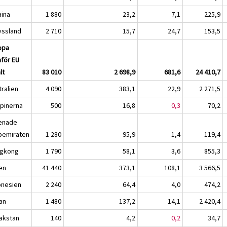
aina
1 880
23,2
7,1
225,9
ryssland
2 710
15,7
24,7
153,5
opa
nför EU
lt
83 010
2 698,9
681,6
24 410,7
tralien
4 090
383,1
22,9
2 271,5
ppinerna
500
16,8
0,3
70,2
enade
bemiraten
1 280
95,9
1,4
119,4
gkong
1 790
58,1
3,6
855,3
ien
41 440
373,1
108,1
3 566,5
onesien
2 240
64,4
4,0
474,2
an
1 480
137,2
14,1
2 420,4
akstan
140
4,2
0,2
34,7