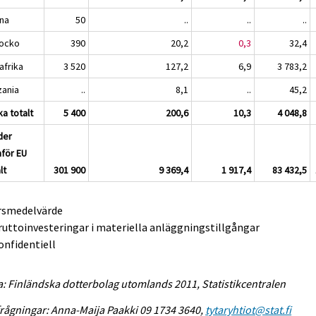
na
50
..
..
..
ocko
390
20,2
0,3
32,4
afrika
3 520
127,2
6,9
3 783,2
zania
..
8,1
..
45,2
ka totalt
5 400
200,6
10,3
4 048,8
der
nför EU
lt
301 900
9 369,4
1 917,4
83 432,5
Årsmedelvärde
ruttoinvesteringar i materiella anläggningstillgångar
onfidentiell
a: Finländska dotterbolag utomlands 2011, Statistikcentralen
rågningar: Anna-Maija Paakki 09 1734 3640,
tytaryhtiot@stat.fi