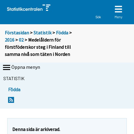
Meny
Sök
Förstasidan
>
Statistik
>
Födda
>
2016
>
02
> Medelåldern för
förstföderskor steg i Finland till
samma nivå som täten i Norden
Öppna menyn
STATISTIK
Födda
Y
Y
o
o
u
u
a
a
r
r
e
e
Denna sida är arkiverad.