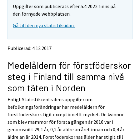
m
m
Uppgifter som publicerats efter 5.4.2022 finns på
o
o
v
v
den förnyade webbplatsen.
i
i
Gå till den nya statistiksidan.
n
n
g
g
t
t
o
o
Publicerad: 4.12.2017
a
a
n
n
Medelåldern för förstföderskor
o
o
t
t
steg i Finland till samma nivå
h
h
e
e
som täten i Norden
r
r
s
s
Enligt Statistikcentralens uppgifter om
e
e
befolkningsförändringar har medelåldern för
r
r
v
v
förstföderskor stigit exceptionellt mycket. De kvinnor
i
i
som blev mammor för första gången år 2016 var i
c
c
genomsnitt 29,1 år, 0,2 år äldre än året innan och 0,4 år
e
e
äldre än år 2014. Förstföderskornas ålder har stigit till
.
.