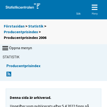
Meny
Sök
Förstasidan
>
Statistik
>
Producentprisindex
>
Producentprisindex 2006
Öppna menyn
STATISTIK
Producentprisindex
Denna sida är arkiverad.
Uppgifter som publicerats efter 5.4.2022 finns på