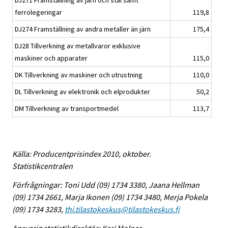
DJ271 Framställning av järn och stål samt
ferrolegeringar
119,8
DJ274 Framställning av andra metaller än järn
175,4
DJ28 Tillverkning av metallvaror exklusive
maskiner och apparater
115,0
DK Tillverkning av maskiner och utrustning
110,0
DL Tillverkning av elektronik och elprodukter
50,2
DM Tillverkning av transportmedel
113,7
Källa: Producentprisindex 2010, oktober.
Statistikcentralen
Förfrågningar: Toni Udd (09) 1734 3380, Jaana Hellman
(09) 1734 2661, Marja Ikonen (09) 1734 3480, Merja Pokela
(09) 1734 3283,
thi.tilastokeskus@tilastokeskus.fi
Ansvarig statistikdirektör: Kari Molnar