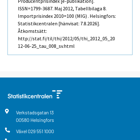
Producentprisindex [e-publikation].
ISSN=1799-3687.
Maj
2012, Tabellbilaga 8.
Importprisindex 2010=100 (MIG) . Helsingfors:
Statistikcentralen [hänvisat: 7.8.2026].
Åtkomstsätt:
http://stat.fi/til/thi/2012/05/thi_2012_05_20
12-06-25_tau_008_sv.html
Verkstadsgatan
13
00580
Helsingfors
Växel
029 551 1000