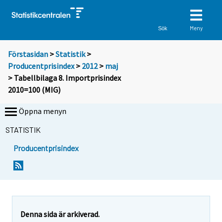
Meny
Sök
Förstasidan
>
Statistik
>
Producentprisindex
>
2012
>
maj
> Tabellbilaga 8. Importprisindex
2010=100 (MIG)
Öppna menyn
STATISTIK
Producentprisindex
Denna sida är arkiverad.