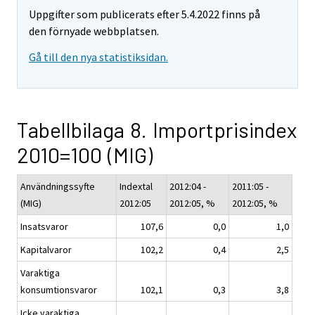
Uppgifter som publicerats efter 5.4.2022 finns på
den förnyade webbplatsen.
Gå till den nya statistiksidan.
Tabellbilaga 8. Importprisindex
2010=100 (MIG)
Användningssyfte
Indextal
2012:04 -
2011:05 -
(MIG)
2012:05
2012:05, %
2012:05, %
Insatsvaror
107,6
0,0
1,0
Kapitalvaror
102,2
0,4
2,5
Varaktiga
konsumtionsvaror
102,1
0,3
3,8
Icke varaktiga