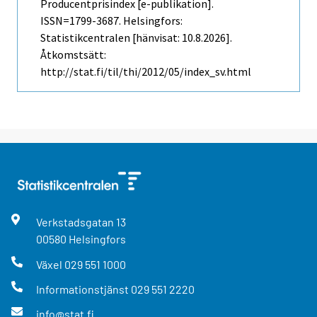
Producentprisindex [e-publikation].
ISSN=1799-3687. Helsingfors:
Statistikcentralen [hänvisat: 10.8.2026].
Åtkomstsätt:
http://stat.fi/til/thi/2012/05/index_sv.html
Verkstadsgatan
13
00580
Helsingfors
Växel
029 551 1000
Informationstjänst
029 551 2220
info@stat.fi