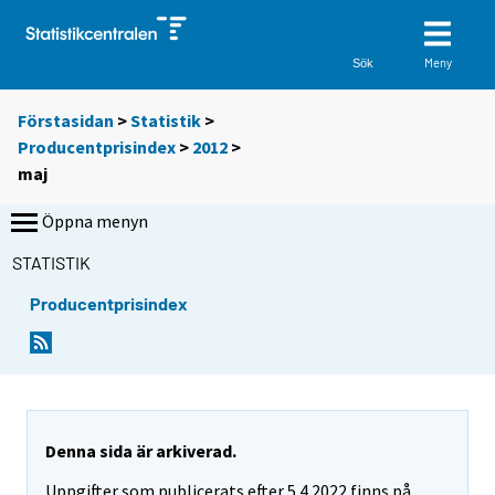
Meny
Sök
Förstasidan
>
Statistik
>
Producentprisindex
>
2012
>
maj
Öppna menyn
STATISTIK
Producentprisindex
Denna sida är arkiverad.
Uppgifter som publicerats efter 5.4.2022 finns på