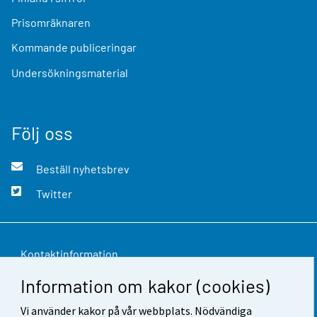
Prisomräknaren
Kommande publiceringar
Undersökningsmaterial
Följ oss
Beställ nyhetsbrev
Twitter
Kontaktinformation
Information om kakor (cookies)
Respons
Vi använder kakor på vår webbplats. Nödvändiga
Användarvillkor