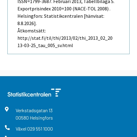
ISSN=1799-3687.
Februari
2013, Tabellbilaga 5.
Exportprisindex 2010=100 (NACE-TOL 2008) .
Helsingfors: Statistikcentralen [hänvisat:
8.8.2026].
Åtkomstsätt:
http://stat.fi/til/thi/2013/02/thi_2013_02_20
13-03-25_tau_005_sv.html
Verkstadsgatan
13
00580
Helsingfors
Växel
029 551 1000