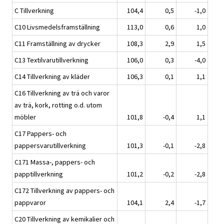
C Tillverkning
104,4
0,5
-1,0
C10 Livsmedelsframställning
113,0
0,6
1,0
C11 Framställning av drycker
108,3
2,9
1,5
C13 Textilvarutillverkning
106,0
0,3
-4,0
C14 Tillverkning av kläder
106,3
0,1
1,1
C16 Tillverkning av trä och varor
av trä, kork, rotting o.d. utom
möbler
101,8
-0,4
1,1
C17 Pappers- och
pappersvarutillverkning
101,3
-0,1
-2,8
C171 Massa-, pappers- och
papptillverkning
101,2
-0,2
-2,8
C172 Tillverkning av pappers- och
pappvaror
104,1
2,4
-1,7
C20 Tillverkning av kemikalier och