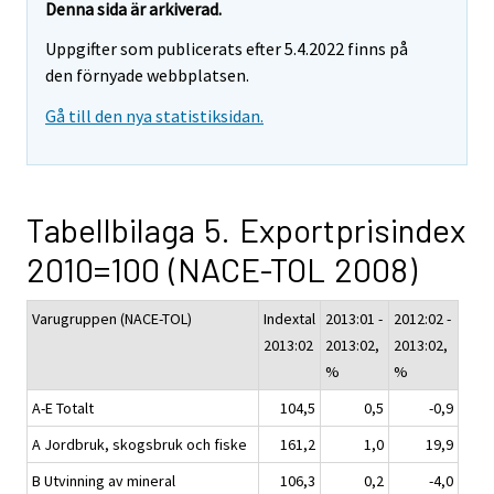
Denna sida är arkiverad.
Uppgifter som publicerats efter 5.4.2022 finns på
den förnyade webbplatsen.
Gå till den nya statistiksidan.
Tabellbilaga 5. Exportprisindex
2010=100 (NACE-TOL 2008)
Varugruppen (NACE-TOL)
Indextal
2013:01 -
2012:02 -
2013:02
2013:02,
2013:02,
%
%
A-E Totalt
104,5
0,5
-0,9
A Jordbruk, skogsbruk och fiske
161,2
1,0
19,9
B Utvinning av mineral
106,3
0,2
-4,0