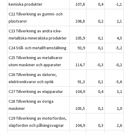
kemiska produkter
107,8
0,4
-1,1
C22 Tillverkning av gummi- och
plastvaror
108,8
0,2
2,1
C23 Tillverkning av andra icke-
metalliska mineraliska produkter
105,9
0,1
4,5
C24 Stål- och metallframställning
93,9
0,1
-5,2
C25 Tillverkning av metallvaror
utom maskiner och apparater
114,7
-0,3
-0,2
C26 Tillverkning av datorer,
elektronikvaror och optik
91,3
0,1
-5,6
C27 Tillverkning av elapparatur
104,9
0,4
3,2
C28 Tillverkning av övriga
maskiner
105,5
0,2
2,0
C29 Tillverkning av motorfordon,
släpfordon och påhängsvagnar
104,9
0,3
2,6