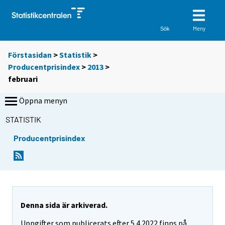
Meny
Sök
Förstasidan
>
Statistik
>
Producentprisindex
>
2013
>
februari
Öppna menyn
STATISTIK
Producentprisindex
Denna sida är arkiverad.
Uppgifter som publicerats efter 5.4.2022 finns på