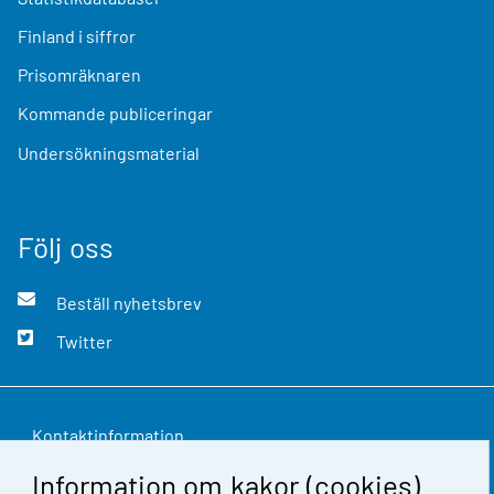
Finland i siffror
Prisomräknaren
Kommande publiceringar
Undersökningsmaterial
Följ oss
Beställ nyhetsbrev
Twitter
Kontaktinformation
Information om kakor (cookies)
Respons