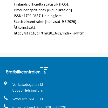
Finlands officiella statistik (FOS):
Producentprisindex [e-publikation].
ISSN=1799-3687. Helsingfors:
Statistikcentralen [hänvisat: 9.8.2026].
Åtkomstsätt:
http://stat.fi/til/thi/2013/02/index_sv.html
Verkstadsgatan
13
00580
Helsingfors
Växel
029 551 1000
Informationstjänst
029 551 2220