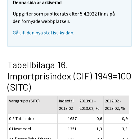
Denna sida är arkiverad.
Uppgifter som publicerats efter 5.4.2022 finns på
den förnyade webbplatsen.
Gå till den nya statistiksidan.
Tabellbilaga 16.
Importprisindex (CIF) 1949=100
(SITC)
Varugrupp (SITC)
Indextal
2013:01 -
2012:02 -
2013:02
2013:02, %
2013:02, %
0-8 Totalindex
1657
0,6
-0,9
0 Livsmedel
1351
1,3
3,3