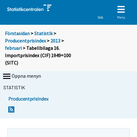
Meny
Sök
Förstasidan
>
Statistik
>
Producentprisindex
>
2013
>
februari
> Tabellbilaga 16.
Importprisindex (CIF) 1949=100
(SITC)
Öppna menyn
STATISTIK
Producentprisindex