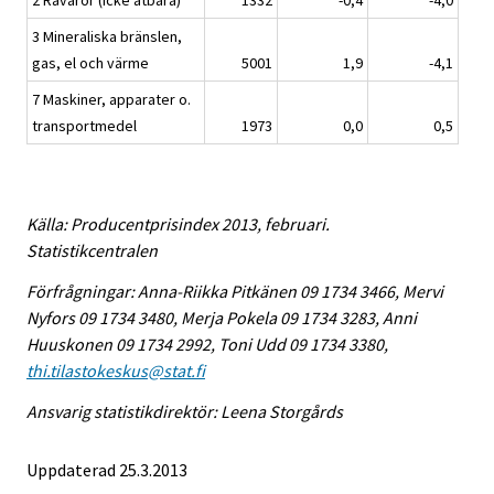
2 Råvaror (icke ätbara)
1332
-0,4
-4,0
3 Mineraliska bränslen,
gas, el och värme
5001
1,9
-4,1
7 Maskiner, apparater o.
transportmedel
1973
0,0
0,5
Källa: Producentprisindex 2013, februari.
Statistikcentralen
Förfrågningar: Anna-Riikka Pitkänen 09 1734 3466, Mervi
Nyfors 09 1734 3480, Merja Pokela 09 1734 3283, Anni
Huuskonen 09 1734 2992, Toni Udd 09 1734 3380,
thi.tilastokeskus@stat.fi
Ansvarig statistikdirektör: Leena Storgårds
Uppdaterad 25.3.2013