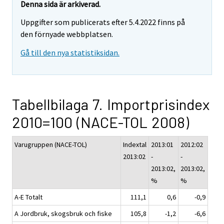
Denna sida är arkiverad.
Uppgifter som publicerats efter 5.4.2022 finns på
den förnyade webbplatsen.
Gå till den nya statistiksidan.
Tabellbilaga 7. Importprisindex
2010=100 (NACE-TOL 2008)
Varugruppen (NACE-TOL)
Indextal
2013:01
2012:02
2013:02
-
-
2013:02,
2013:02,
%
%
A-E Totalt
111,1
0,6
-0,9
A Jordbruk, skogsbruk och fiske
105,8
-1,2
-6,6