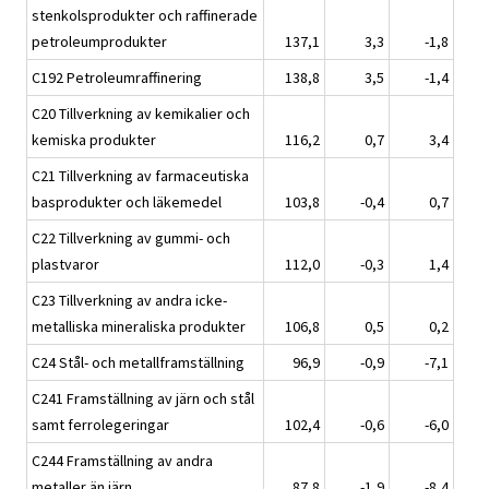
stenkolsprodukter och raffinerade
petroleumprodukter
137,1
3,3
-1,8
C192 Petroleumraffinering
138,8
3,5
-1,4
C20 Tillverkning av kemikalier och
kemiska produkter
116,2
0,7
3,4
C21 Tillverkning av farmaceutiska
basprodukter och läkemedel
103,8
-0,4
0,7
C22 Tillverkning av gummi- och
plastvaror
112,0
-0,3
1,4
C23 Tillverkning av andra icke-
metalliska mineraliska produkter
106,8
0,5
0,2
C24 Stål- och metallframställning
96,9
-0,9
-7,1
C241 Framställning av järn och stål
samt ferrolegeringar
102,4
-0,6
-6,0
C244 Framställning av andra
metaller än järn
87,8
-1,9
-8,4