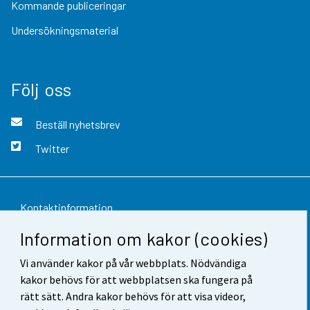
Kommande publiceringar
Undersökningsmaterial
Följ oss
Beställ nyhetsbrev
Twitter
Kontaktinformation
Information om kakor (cookies)
Respons
Vi använder kakor på vår webbplats. Nödvändiga
Användarvillkor
kakor behövs för att webbplatsen ska fungera på
Dataskydd
rätt sätt. Andra kakor behövs för att visa videor,