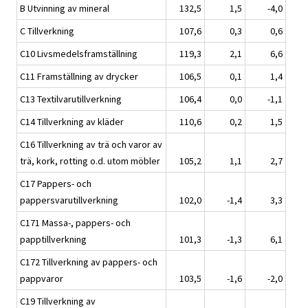
B Utvinning av mineral
132,5
1,5
-4,0
C Tillverkning
107,6
0,3
0,6
C10 Livsmedelsframställning
119,3
2,1
6,6
C11 Framställning av drycker
106,5
0,1
1,4
C13 Textilvarutillverkning
106,4
0,0
-1,1
C14 Tillverkning av kläder
110,6
0,2
1,5
C16 Tillverkning av trä och varor av
trä, kork, rotting o.d. utom möbler
105,2
1,1
2,7
C17 Pappers- och
pappersvarutillverkning
102,0
-1,4
3,3
C171 Massa-, pappers- och
papptillverkning
101,3
-1,3
6,1
C172 Tillverkning av pappers- och
pappvaror
103,5
-1,6
-2,0
C19 Tillverkning av