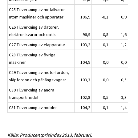
C25 Tillverkning av metallvaror
utom maskiner och apparater
106,9
-0,1
0,9
C26 Tillverkning av datorer,
elektronikvaror och optik
96,9
-0,5
1,6
C27 Tillverkning av elapparatur
103,2
-0,1
1,2
C28 Tillverkning av övriga
maskiner
104,9
0,0
0,0
C29 Tillverkning av motorfordon,
släpfordon och påhängsvagnar
103,3
0,0
0,5
C30 Tillverkning av andra
transportmedel
102,8
-0,5
-3,3
C31 Tillverkning av möbler
104,2
0,1
1,4
Källa: Producentprisindex 2013, februari.