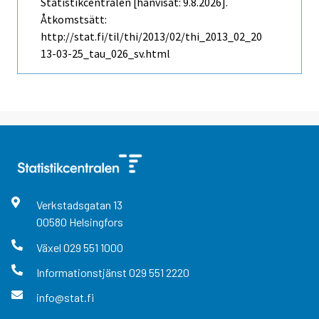
Statistikcentralen [hänvisat: 9.8.2026].
Åtkomstsätt:
http://stat.fi/til/thi/2013/02/thi_2013_02_20
13-03-25_tau_026_sv.html
Verkstadsgatan
13
00580
Helsingfors
Växel
029 551 1000
Informationstjänst
029 551 2220
info@stat.fi