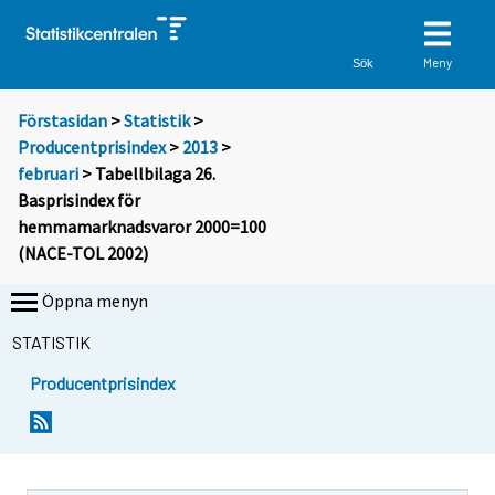
Meny
Sök
Förstasidan
>
Statistik
>
Producentprisindex
>
2013
>
februari
> Tabellbilaga 26.
Basprisindex för
hemmamarknadsvaror 2000=100
(NACE-TOL 2002)
Öppna menyn
STATISTIK
Producentprisindex