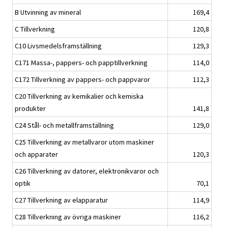
B Utvinning av mineral
169,4
C Tillverkning
120,8
C10 Livsmedelsframställning
129,3
C171 Massa-, pappers- och papptillverkning
114,0
C172 Tillverkning av pappers- och pappvaror
112,3
C20 Tillverkning av kemikalier och kemiska
produkter
141,8
C24 Stål- och metallframställning
129,0
C25 Tillverkning av metallvaror utom maskiner
och apparater
120,3
C26 Tillverkning av datorer, elektronikvaror och
optik
70,1
C27 Tillverkning av elapparatur
114,9
C28 Tillverkning av övriga maskiner
116,2