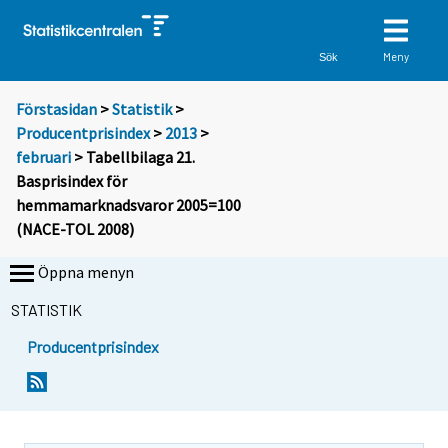
Meny
Sök
Förstasidan
>
Statistik
>
Producentprisindex
>
2013
>
februari
> Tabellbilaga 21.
Basprisindex för
hemmamarknadsvaror 2005=100
(NACE-TOL 2008)
Öppna menyn
STATISTIK
Producentprisindex