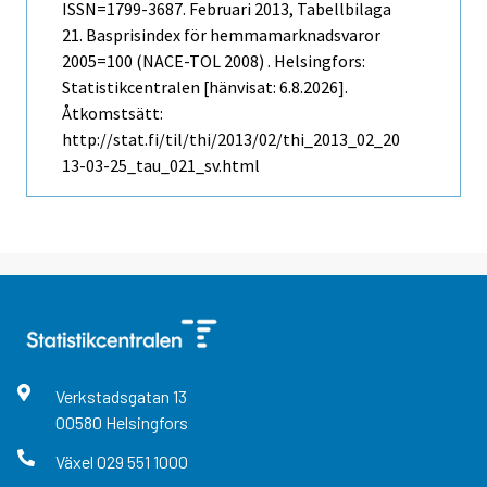
ISSN=1799-3687.
Februari
2013, Tabellbilaga
21. Basprisindex för hemmamarknadsvaror
2005=100 (NACE-TOL 2008) . Helsingfors:
Statistikcentralen [hänvisat: 6.8.2026].
Åtkomstsätt:
http://stat.fi/til/thi/2013/02/thi_2013_02_20
13-03-25_tau_021_sv.html
Verkstadsgatan
13
00580
Helsingfors
Växel
029 551 1000