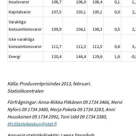
Insatsvaror
108,7
108,0
108,4
0,1
1,
Kapitalvaror
107,5
103,1
105,1
0,0
2,
Varaktiga
konsumtionsvaror
109,9
104,1
106,3
0,5
2,
Icke varaktiga
konsumtionsvaror
112,7
112,3
112,5
0,6
3,
Energi
120,4
144,4
129,6
1,6
-0,
Källa: Producentprisindex 2013, februari.
Statistikcentralen
Förfrågningar: Anna-Riikka Pitkänen 09 1734 3466, Mervi
Nyfors 09 1734 3480, Merja Pokela 09 1734 3283, Anni
Huuskonen 09 1734 2992, Toni Udd 09 1734 3380,
thi.tilastokeskus@stat.fi
Ansvarig statistikdirektör: Leena Storgårds