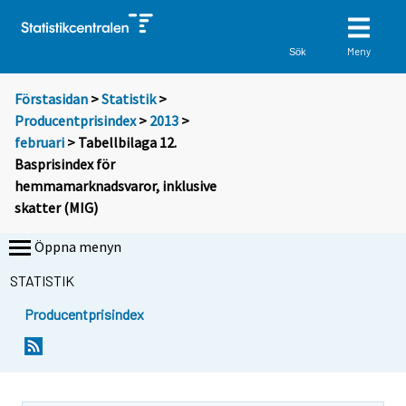
Meny
Sök
Förstasidan
>
Statistik
>
Producentprisindex
>
2013
>
februari
> Tabellbilaga 12.
Basprisindex för
hemmamarknadsvaror, inklusive
skatter (MIG)
Öppna menyn
STATISTIK
Producentprisindex