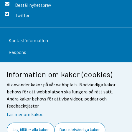
Beställ nyhetsbrev
Twitter
Kontaktinformation
Respons
Användarvillkor
Information om kakor (cookies)
Dataskydd
Vi använder kakor på vår webbplats. Nödvändiga kakor
Tillgänglighet
behövs för att webbplatsen ska fungera på rätt sätt.
Andra kakor behövs för att visa videor, poddar och
Information om webbplatsen
feedbacktjäster.
Cookie-inställningar
Läs mer om kakor.
Jag tillåter alla kakor
Bara nödvändiga kakor