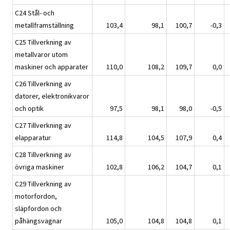
C24 Stål- och
metallframställning
103,4
98,1
100,7
-0,3
C25 Tillverkning av
metallvaror utom
maskiner och apparater
110,0
108,2
109,7
0,0
C26 Tillverkning av
datorer, elektronikvaror
och optik
97,5
98,1
98,0
-0,5
C27 Tillverkning av
elapparatur
114,8
104,5
107,9
0,4
C28 Tillverkning av
övriga maskiner
102,8
106,2
104,7
0,1
C29 Tillverkning av
motorfordon,
släpfordon och
påhängsvagnar
105,0
104,8
104,8
0,1