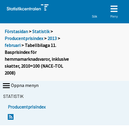
Meny
Sök
Förstasidan
>
Statistik
>
Producentprisindex
>
2013
>
februari
> Tabellbilaga 11.
Basprisindex för
hemmamarknadsvaror, inklusive
skatter, 2010=100 (NACE-TOL
2008)
Öppna menyn
STATISTIK
Producentprisindex