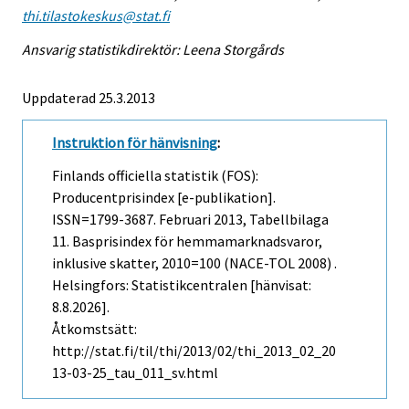
thi.tilastokeskus@stat.fi
Ansvarig statistikdirektör: Leena Storgårds
Uppdaterad 25.3.2013
Instruktion för hänvisning
:
Finlands officiella statistik (FOS):
Producentprisindex [e-publikation].
ISSN=1799-3687.
Februari
2013, Tabellbilaga
11. Basprisindex för hemmamarknadsvaror,
inklusive skatter, 2010=100 (NACE-TOL 2008) .
Helsingfors: Statistikcentralen [hänvisat:
8.8.2026].
Åtkomstsätt:
http://stat.fi/til/thi/2013/02/thi_2013_02_20
13-03-25_tau_011_sv.html