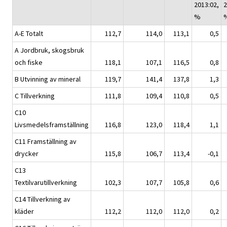
2013:02,
2
%
A-E Totalt
112,7
114,0
113,1
0,5
A Jordbruk, skogsbruk
och fiske
118,1
107,1
116,5
0,8
B Utvinning av mineral
119,7
141,4
137,8
1,3
C Tillverkning
111,8
109,4
110,8
0,5
C10
Livsmedelsframställning
116,8
123,0
118,4
1,1
C11 Framställning av
drycker
115,8
106,7
113,4
-0,1
C13
Textilvarutillverkning
102,3
107,7
105,8
0,6
C14 Tillverkning av
kläder
112,2
112,0
112,0
0,2