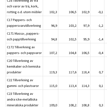
C16 Tillverkning av trä
och varor av trä, kork,
rotting o.d. utom möbler
102,3
106,5
102,9
-0,1
C17 Pappers- och
pappersvarutillverkning
96,9
103,2
97,9
-1,2
C171 Massa-, pappers-
och papptillverkning
94,8
102,5
95,9
-1,4
C172 Tillverkning av
pappers- och pappvaror
107,2
104,8
106,5
-0,4
C20 Tillverkning av
kemikalier och kemiska
produkter
119,3
117,6
118,4
0,7
C22 Tillverkning av
gummi- och plastvaror
115,0
113,4
114,3
0,1
C23 Tillverkning av
andra icke-metalliska
mineraliska produkter
109,0
108,2
108,8
0,3