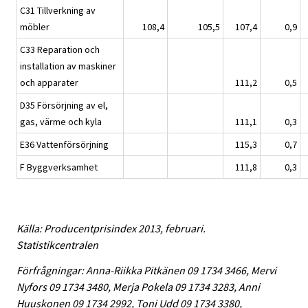
C31 Tillverkning av
möbler
108,4
105,5
107,4
0,9
C33 Reparation och
installation av maskiner
och apparater
111,2
0,5
D35 Försörjning av el,
gas, värme och kyla
111,1
0,3
E36 Vattenförsörjning
115,3
0,7
F Byggverksamhet
111,8
0,3
Källa: Producentprisindex 2013, februari.
Statistikcentralen
Förfrågningar: Anna-Riikka Pitkänen 09 1734 3466, Mervi
Nyfors 09 1734 3480, Merja Pokela 09 1734 3283, Anni
Huuskonen 09 1734 2992, Toni Udd 09 1734 3380,