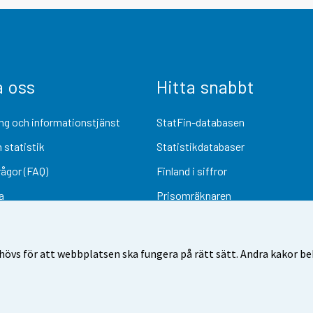
a oss
Hitta snabbt
ng och informationstjänst
StatFin-databasen
 statistik
Statistikdatabaser
rågor (FAQ)
Finland i siffror
a
Prisomräknaren
Kommande publiceringar
Undersökningsmaterial
övs för att webbplatsen ska fungera på rätt sätt. Andra kakor behö
Användarvillkor
Dataskydd
Tillgänglighet
Information om