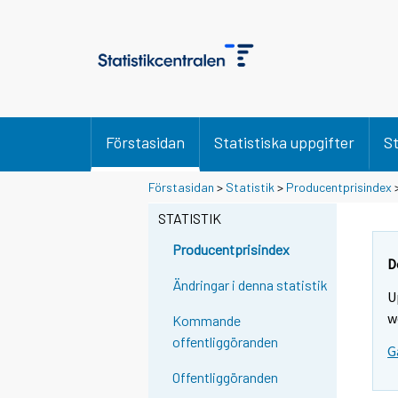
Förstasidan
Statistiska uppgifter
St
Förstasidan
>
Statistik
>
Producentprisindex
STATISTIK
Producentprisindex
D
Ändringar i denna statistik
U
w
Kommande
offentliggöranden
G
Offentliggöranden