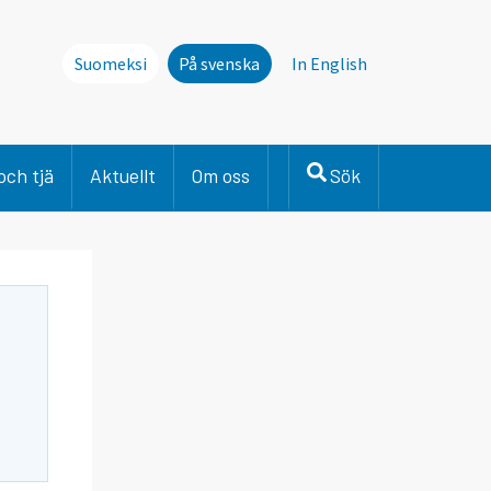
Suomeksi
På svenska
In English
och tjä
Aktuellt
Om oss
Sök