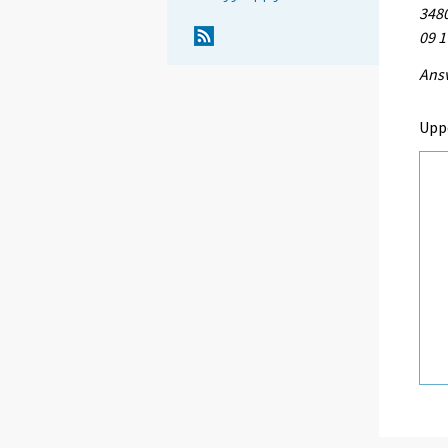
3480
09 1
Ansv
Upp