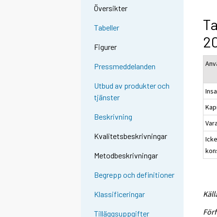
Översikter
Ta
Tabeller
20
Figurer
Anv
Pressmeddelanden
Utbud av produkter och
Ins
tjänster
Kap
Beskrivning
Var
Kvalitetsbeskrivningar
Ick
kon
Metodbeskrivningar
Begrepp och definitioner
Käll
Klassificeringar
Förf
Tilläggsuppgifter