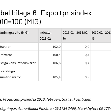
bellbilaga 6. Exportprisindex
10=100 (MIG)
ändningssyfte (MIG)
Indextal
2013:01 - 2013:02,
2012:02 - 201
2013:02
%
%
atsvaror
102,0
0,0
italvaror
100,5
0,3
aktiga konsumtionsvaror
106,6
0,7
e varaktiga
sumtionsvaror
105,4
0,5
a: Producentprisindex 2013, februari. Statistikcentralen
rågningar: Anna-Riikka Pitkänen 09 1734 3466, Mervi Nyfors 09 173