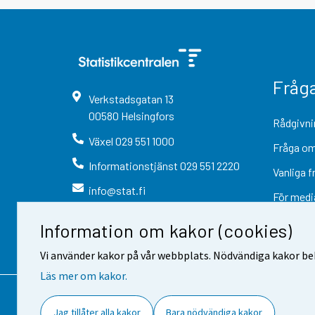
Fråg
Verkstadsgatan
13
00580
Helsingfors
Rådgivni
Växel
029 551 1000
Fråga om
Informationstjänst
029 551 2220
Vanliga f
info@stat.fi
För medi
Information om kakor (cookies)
Vi använder kakor på vår webbplats. Nödvändiga kakor beh
Läs mer om kakor.
Kontaktinformation
Respons
Jag tillåter alla kakor
Bara nödvändiga kakor