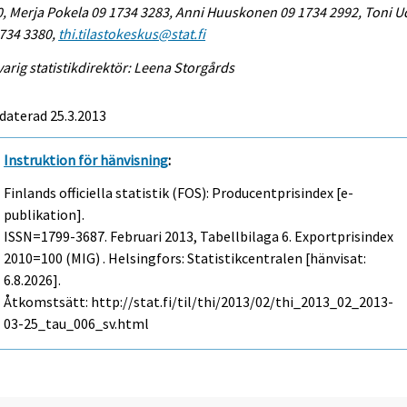
, Merja Pokela 09 1734 3283, Anni Huuskonen 09 1734 2992, Toni 
734 3380,
thi.tilastokeskus@stat.fi
arig statistikdirektör: Leena Storgårds
daterad 25.3.2013
Instruktion för hänvisning
:
Finlands officiella statistik (FOS): Producentprisindex [e-
publikation].
ISSN=1799-3687.
Februari
2013, Tabellbilaga 6. Exportprisindex
2010=100 (MIG) . Helsingfors: Statistikcentralen [hänvisat:
6.8.2026].
Åtkomstsätt: http://stat.fi/til/thi/2013/02/thi_2013_02_2013-
03-25_tau_006_sv.html