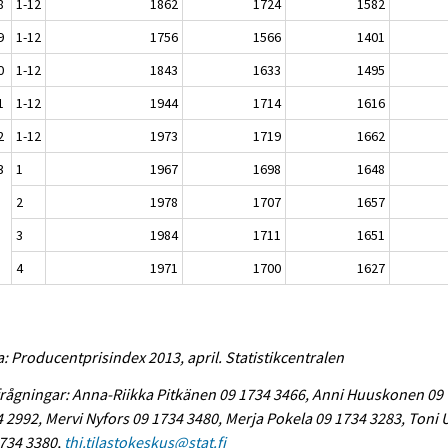
8
1-12
1862
1724
1582
9
1-12
1756
1566
1401
0
1-12
1843
1633
1495
1
1-12
1944
1714
1616
2
1-12
1973
1719
1662
3
1
1967
1698
1648
2
1978
1707
1657
3
1984
1711
1651
4
1971
1700
1627
a: Producentprisindex 2013, april. Statistikcentralen
rågningar: Anna-Riikka Pitkänen 09 1734 3466, Anni Huuskonen 09
 2992, Mervi Nyfors 09 1734 3480, Merja Pokela 09 1734 3283, Toni
734 3380,
thi.tilastokeskus@stat.fi