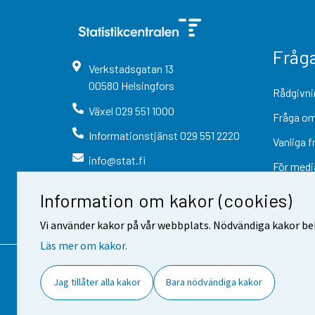
Fråg
Verkstadsgatan
13
00580
Helsingfors
Rådgivni
Växel
029 551 1000
Fråga om
Informationstjänst
029 551 2220
Vanliga f
info@stat.fi
För medi
Information om kakor (cookies)
Vi använder kakor på vår webbplats. Nödvändiga kakor beh
Läs mer om kakor.
Kontaktinformation
Respons
Jag tillåter alla kakor
Bara nödvändiga kakor