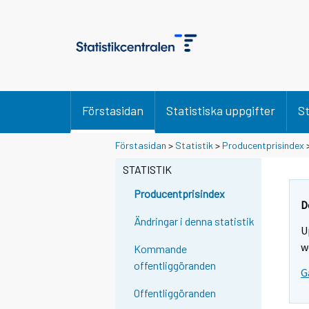
Förstasidan
Statistiska uppgifter
St
Förstasidan
>
Statistik
>
Producentprisindex
STATISTIK
Producentprisindex
D
Ändringar i denna statistik
U
w
Kommande
offentliggöranden
G
Offentliggöranden