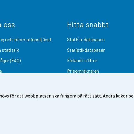
a oss
Hitta snabbt
ng och informationstjänst
StatFin-databasen
 statistik
Statistikdatabaser
rågor (FAQ)
Finland i siffror
a
Prisomräknaren
Kommande publiceringar
Undersökningsmaterial
övs för att webbplatsen ska fungera på rätt sätt. Andra kakor behö
Användarvillkor
Dataskydd
Tillgänglighet
Information om