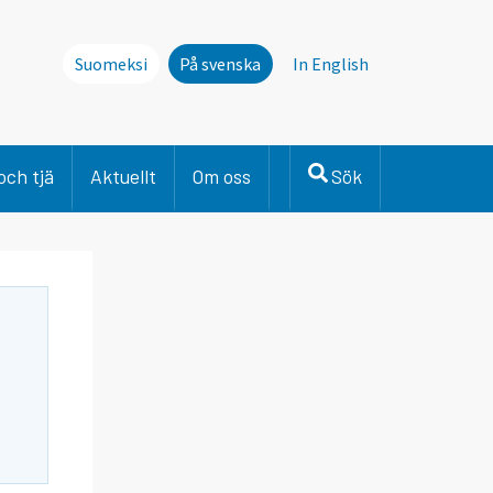
Suomeksi
På svenska
In English
och tjä
Aktuellt
Om oss
Sök