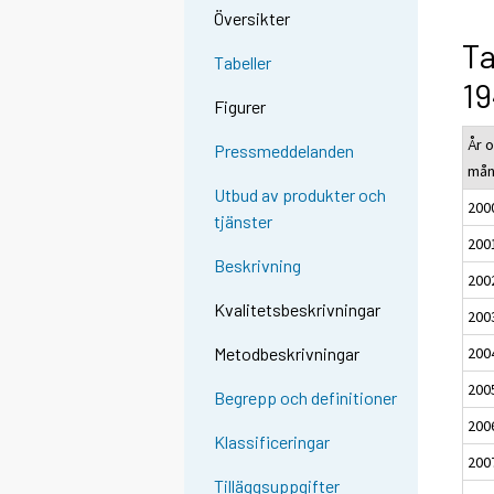
Översikter
Ta
Tabeller
1
Figurer
År 
Pressmeddelanden
må
Utbud av produkter och
200
tjänster
200
Beskrivning
200
Kvalitetsbeskrivningar
200
200
Metodbeskrivningar
200
Begrepp och definitioner
200
Klassificeringar
200
Tilläggsuppgifter