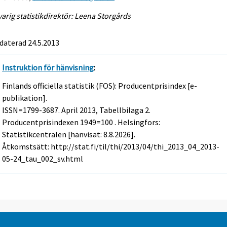
arig statistikdirektör: Leena Storgårds
daterad 24.5.2013
Instruktion för hänvisning
:
Finlands officiella statistik (FOS): Producentprisindex [e-
publikation].
ISSN=1799-3687.
April
2013, Tabellbilaga 2.
Producentprisindexen 1949=100 . Helsingfors:
Statistikcentralen [hänvisat: 8.8.2026].
Åtkomstsätt: http://stat.fi/til/thi/2013/04/thi_2013_04_2013-
05-24_tau_002_sv.html