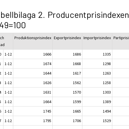
bellbilaga 2. Producentprisindexen
949=100
och
Produktionsprisindex
Exportprisindex
Importprisindex
Partipris
nad
0
1-12
1666
1686
1335
1
1-12
1674
1668
1298
2
1-12
1644
1617
1263
3
1-12
1626
1562
1258
4
1-12
1631
1570
1303
5
1-12
1664
1599
1389
6
1-12
1745
1665
1494
7
1-12
1795
1706
1529