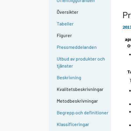
Offentliggöranden
Översikter
Pr
Tabeller
201
Figurer
apr
O
Pressmeddelanden
Utbud av produkter och
tjänster
T
Beskrivning
Kvalitetsbeskrivningar
Metodbeskrivningar
Begrepp och definitioner
Klassificeringar