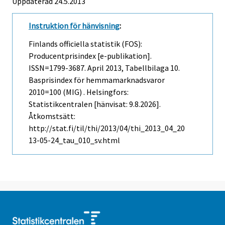
Uppdaterad 24.5.2013
Instruktion för hänvisning
:
Finlands officiella statistik (FOS):
Producentprisindex [e-publikation].
ISSN=1799-3687.
April
2013, Tabellbilaga 10.
Basprisindex för hemmamarknadsvaror
2010=100 (MIG) . Helsingfors:
Statistikcentralen [hänvisat: 9.8.2026].
Åtkomstsätt:
http://stat.fi/til/thi/2013/04/thi_2013_04_20
13-05-24_tau_010_sv.html