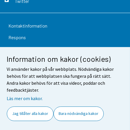
Twitter
Kontaktinformation
Respons
Användarvillkor
Information om kakor (cookies)
Dataskydd
Vi använder kakor på vår webbplats. Nödvändiga kakor
Tillgänglighet
behövs för att webbplatsen ska fungera på rätt sätt.
Andra kakor behövs för att visa videor, poddar och
Information om webbplatsen
feedbacktjäster.
Cookie-inställningar
Läs mer om kakor.
Jag tillåter alla kakor
Bara nödvändiga kakor