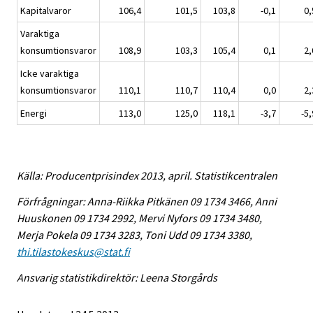
Kapitalvaror
106,4
101,5
103,8
-0,1
0,
Varaktiga
konsumtionsvaror
108,9
103,3
105,4
0,1
2,
Icke varaktiga
konsumtionsvaror
110,1
110,7
110,4
0,0
2,
Energi
113,0
125,0
118,1
-3,7
-5,
Källa: Producentprisindex 2013, april. Statistikcentralen
Förfrågningar: Anna-Riikka Pitkänen 09 1734 3466, Anni
Huuskonen 09 1734 2992, Mervi Nyfors 09 1734 3480,
Merja Pokela 09 1734 3283, Toni Udd 09 1734 3380,
thi.tilastokeskus@stat.fi
Ansvarig statistikdirektör: Leena Storgårds