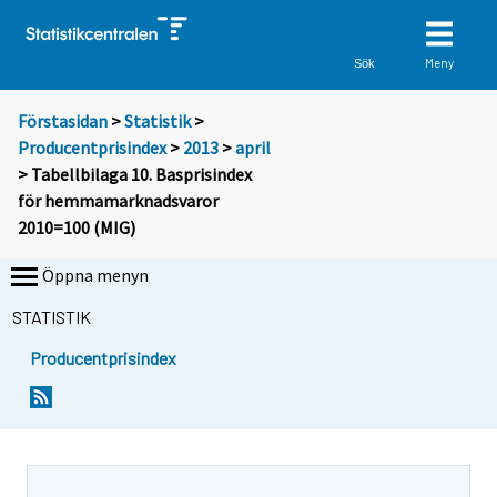
Meny
Sök
Förstasidan
>
Statistik
>
Producentprisindex
>
2013
>
april
> Tabellbilaga 10. Basprisindex
för hemmamarknadsvaror
2010=100 (MIG)
Öppna menyn
STATISTIK
Producentprisindex