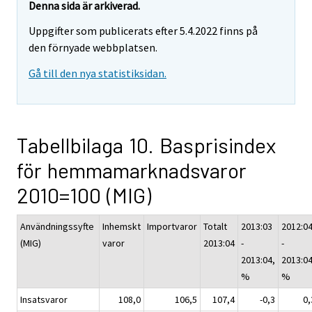
Denna sida är arkiverad.
Uppgifter som publicerats efter 5.4.2022 finns på
den förnyade webbplatsen.
Gå till den nya statistiksidan.
Tabellbilaga 10. Basprisindex
för hemmamarknadsvaror
2010=100 (MIG)
Användningssyfte
Inhemskt
Importvaror
Totalt
2013:03
2012:0
(MIG)
varor
2013:04
-
-
2013:04,
2013:04
%
%
Insatsvaror
108,0
106,5
107,4
-0,3
0,