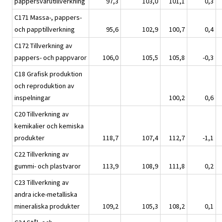
pappersvarutillverkning
97,3
103,0
101,1
0,3
C171 Massa-, pappers-
och papptillverkning
95,6
102,9
100,7
0,4
C172 Tillverkning av
pappers- och pappvaror
106,0
105,5
105,8
-0,3
C18 Grafisk produktion
och reproduktion av
inspelningar
100,2
0,6
C20 Tillverkning av
kemikalier och kemiska
produkter
118,7
107,4
112,7
-1,1
C22 Tillverkning av
gummi- och plastvaror
113,9
108,9
111,8
0,2
C23 Tillverkning av
andra icke-metalliska
mineraliska produkter
109,2
105,3
108,2
0,1