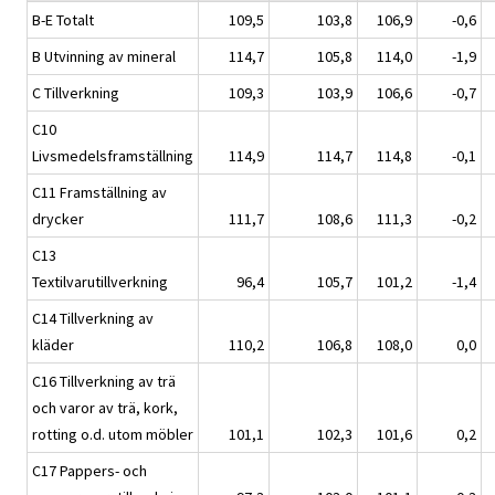
B-E Totalt
109,5
103,8
106,9
-0,6
B Utvinning av mineral
114,7
105,8
114,0
-1,9
C Tillverkning
109,3
103,9
106,6
-0,7
C10
Livsmedelsframställning
114,9
114,7
114,8
-0,1
C11 Framställning av
drycker
111,7
108,6
111,3
-0,2
C13
Textilvarutillverkning
96,4
105,7
101,2
-1,4
C14 Tillverkning av
kläder
110,2
106,8
108,0
0,0
C16 Tillverkning av trä
och varor av trä, kork,
rotting o.d. utom möbler
101,1
102,3
101,6
0,2
C17 Pappers- och