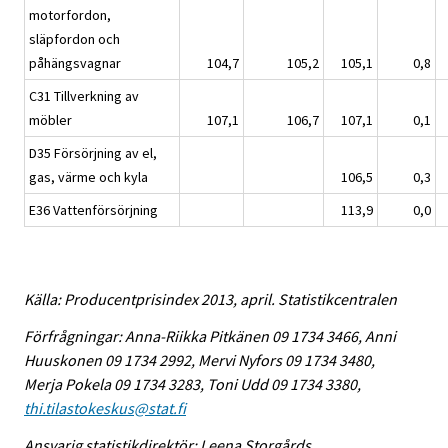
motorfordon,
släpfordon och
påhängsvagnar
104,7
105,2
105,1
0,8
C31 Tillverkning av
möbler
107,1
106,7
107,1
0,1
D35 Försörjning av el,
gas, värme och kyla
106,5
0,3
E36 Vattenförsörjning
113,9
0,0
Källa: Producentprisindex 2013, april. Statistikcentralen
Förfrågningar: Anna-Riikka Pitkänen 09 1734 3466, Anni
Huuskonen 09 1734 2992, Mervi Nyfors 09 1734 3480,
Merja Pokela 09 1734 3283, Toni Udd 09 1734 3380,
thi.tilastokeskus@stat.fi
Ansvarig statistikdirektör: Leena Storgårds