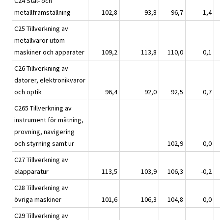
C24 Stål- och
metallframställning
102,8
93,8
96,7
-1,4
C25 Tillverkning av
metallvaror utom
maskiner och apparater
109,2
113,8
110,0
0,1
C26 Tillverkning av
datorer, elektronikvaror
och optik
96,4
92,0
92,5
0,7
C265 Tillverkning av
instrument för mätning,
provning, navigering
och styrning samt ur
102,9
0,0
C27 Tillverkning av
elapparatur
113,5
103,9
106,3
-0,2
C28 Tillverkning av
övriga maskiner
101,6
106,3
104,8
0,0
C29 Tillverkning av