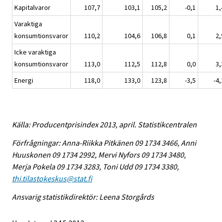
Kapitalvaror
107,7
103,1
105,2
-0,1
1,
Varaktiga
konsumtionsvaror
110,2
104,6
106,8
0,1
2,
Icke varaktiga
konsumtionsvaror
113,0
112,5
112,8
0,0
3,
Energi
118,0
133,0
123,8
-3,5
-4,
Källa: Producentprisindex 2013, april. Statistikcentralen
Förfrågningar: Anna-Riikka Pitkänen 09 1734 3466, Anni
Huuskonen 09 1734 2992, Mervi Nyfors 09 1734 3480,
Merja Pokela 09 1734 3283, Toni Udd 09 1734 3380,
thi.tilastokeskus@stat.fi
Ansvarig statistikdirektör: Leena Storgårds