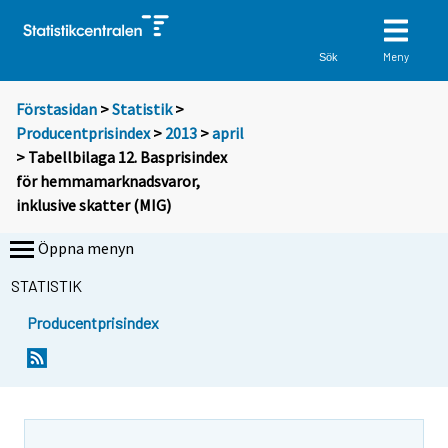
Meny
Sök
Förstasidan
>
Statistik
>
Producentprisindex
>
2013
>
april
> Tabellbilaga 12. Basprisindex
för hemmamarknadsvaror,
inklusive skatter (MIG)
Öppna menyn
STATISTIK
Producentprisindex