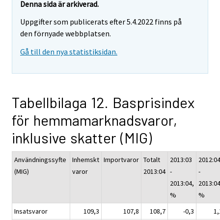
Denna sida är arkiverad.
Uppgifter som publicerats efter 5.4.2022 finns på
den förnyade webbplatsen.
Gå till den nya statistiksidan.
Tabellbilaga 12. Basprisindex
för hemmamarknadsvaror,
inklusive skatter (MIG)
Användningssyfte
Inhemskt
Importvaror
Totalt
2013:03
2012:0
(MIG)
varor
2013:04
-
-
2013:04,
2013:04
%
%
Insatsvaror
109,3
107,8
108,7
-0,3
1,