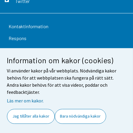
Twitter
Kontaktinformation
Respons
Användarvillkor
Information om kakor (cookies)
Dataskydd
Vi använder kakor på vår webbplats. Nödvändiga kakor
Tillgänglighet
behövs för att webbplatsen ska fungera på rätt sätt.
Andra kakor behövs för att visa videor, poddar och
Information om webbplatsen
feedbacktjäster.
Cookie-inställningar
Läs mer om kakor.
Jag tillåter alla kakor
Bara nödvändiga kakor