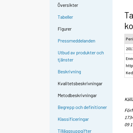
Översikter
Ta
Tabeller
k
Figurer
Per
Pressmeddelanden
201
Utbud av produkter och
Ene
tjänster
http
Beskrivning
Ked
Kvalitetsbeskrivningar
Metodbeskrivningar
Käll
Begrepp och definitioner
Förf
1734
Klassificeringar
09 1
Tilläggsuppgifter