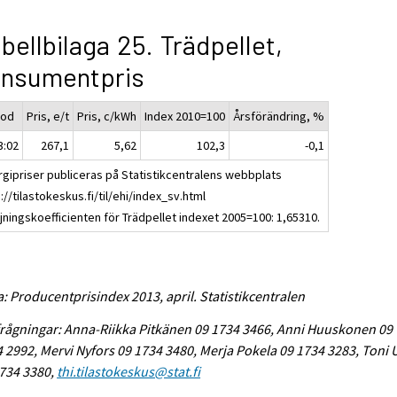
bellbilaga 25. Trädpellet,
onsumentpris
iod
Pris, e/t
Pris, c/kWh
Index 2010=100
Årsförändring, %
3:02
267,1
5,62
102,3
-0,1
rgipriser publiceras på Statistikcentralens webbplats
://tilastokeskus.fi/til/ehi/index_sv.html
jningskoefficienten för Trädpellet indexet 2005=100: 1,65310.
a: Producentprisindex 2013, april. Statistikcentralen
rågningar: Anna-Riikka Pitkänen 09 1734 3466, Anni Huuskonen 09
 2992, Mervi Nyfors 09 1734 3480, Merja Pokela 09 1734 3283, Toni
734 3380,
thi.tilastokeskus@stat.fi