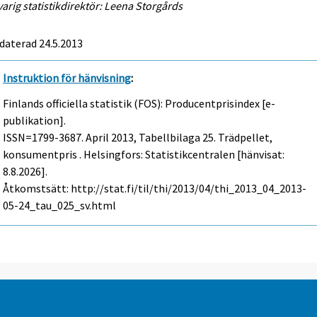
arig statistikdirektör: Leena Storgårds
daterad 24.5.2013
Instruktion för hänvisning
:
Finlands officiella statistik (FOS): Producentprisindex [e-
publikation].
ISSN=1799-3687.
April
2013, Tabellbilaga 25. Trädpellet,
konsumentpris . Helsingfors: Statistikcentralen [hänvisat:
8.8.2026].
Åtkomstsätt: http://stat.fi/til/thi/2013/04/thi_2013_04_2013-
05-24_tau_025_sv.html