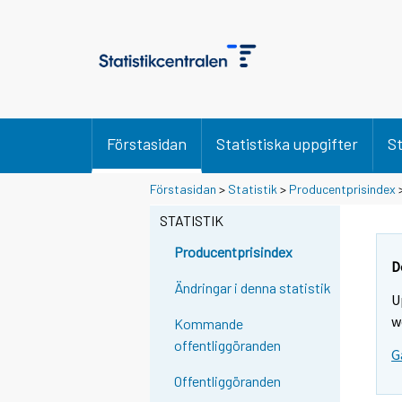
Förstasidan
Statistiska uppgifter
St
Förstasidan
>
Statistik
>
Producentprisindex
STATISTIK
Producentprisindex
D
Ändringar i denna statistik
U
w
Kommande
offentliggöranden
G
Offentliggöranden