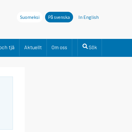
Suomeksi
På svenska
In English
och tjä
Aktuellt
Om oss
Sök