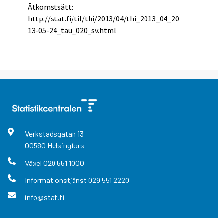
Åtkomstsätt:
http://stat.fi/til/thi/2013/04/thi_2013_04_20
13-05-24_tau_020_sv.html
Verkstadsgatan
13
00580
Helsingfors
Växel
029 551 1000
Informationstjänst
029 551 2220
info@stat.fi