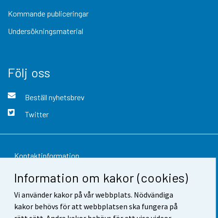
Kommande publiceringar
Undersökningsmaterial
Följ oss
Beställ nyhetsbrev
Twitter
Kontaktinformation
Information om kakor (cookies)
Respons
Vi använder kakor på vår webbplats. Nödvändiga
Användarvillkor
kakor behövs för att webbplatsen ska fungera på
Dataskydd
rätt sätt. Andra kakor behövs för att visa videor,