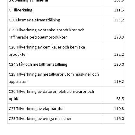
B Utvinning av mineral
163,8
C Tillverkning
111,5
C10 Livsmedelsframställning
135,2
C19 Tillverkning av stenkolsprodukter och
raffinerade petroleumprodukter
179,9
C20 Tillverkning av kemikalier och kemiska
produkter
132,2
C24 Stål- och metallframställning
130,0
C25 Tillverkning av metallvaror utom maskiner och
apparater
119,2
C26 Tillverkning av datorer, elektronikvaror och
optik
65,5
C27 Tillverkning av elapparatur
110,8
C28 Tillverkning av övriga maskiner
116,0