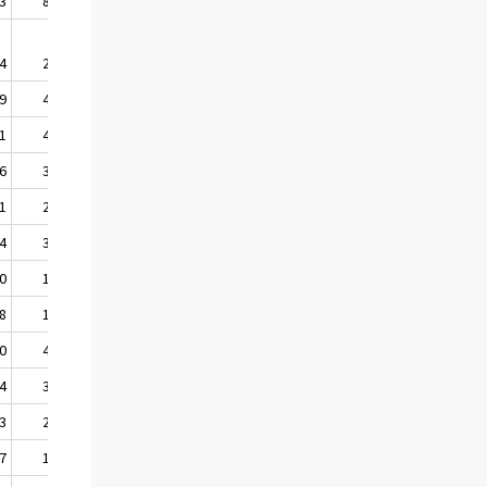
3
8,3
107,5
7,5
4
2,8
111,0
3,3
9
4,9
109,5
4,2
1
4,5
111,0
4,5
6
3,6
111,4
3,8
1
2,0
111,3
3,2
4
3,1
111,2
3,6
0
1,1
109,9
2,2
8
1,8
110,5
2,1
0
4,8
111,9
3,5
4
3,3
112,0
3,4
3
2,7
111,6
3,3
7
1,4
111,2
2,8