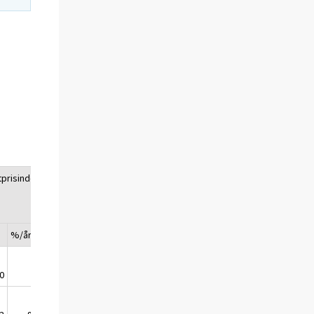
tprisindex
Basprisindex för
hemmamarknadsvaror
inkl. skatter
%/år
Index
%/år
0
100,0