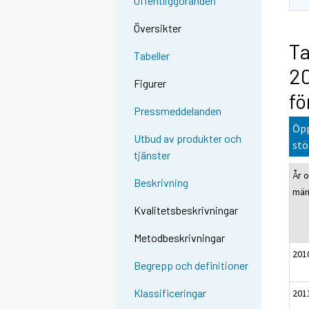
Offentliggöranden
Översikter
Ta
Tabeller
20
Figurer
fö
Pressmeddelanden
Öpp
Utbud av produkter och
stö
tjänster
År 
Beskrivning
mä
Kvalitetsbeskrivningar
Metodbeskrivningar
201
Begrepp och definitioner
Klassificeringar
201