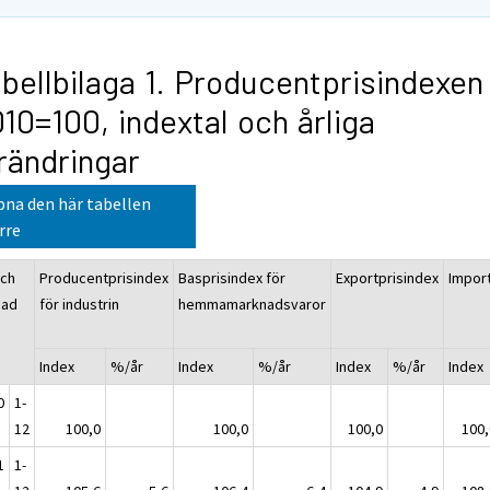
bellbilaga 1. Producentprisindexen
10=100, indextal och årliga
rändringar
na den här tabellen
rre
och
Producentprisindex
Basprisindex för
Exportprisindex
Impor
nad
för industrin
hemmamarknadsvaror
Index
%/år
Index
%/år
Index
%/år
Index
0
1-
12
100,0
100,0
100,0
100,
1
1-