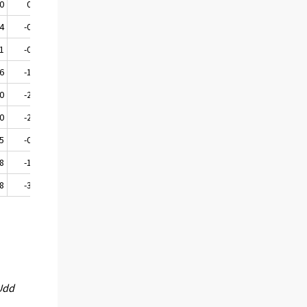
0
0,7
111,2
2,9
4
-0,4
112,5
2,8
1
-0,9
113,1
1,9
6
-1,8
113,2
1,6
0
-2,7
112,3
0,9
0
-2,1
112,4
1,1
5
-0,4
112,2
2,1
8
-1,8
112,3
1,6
8
-3,8
112,3
0,3
 Udd