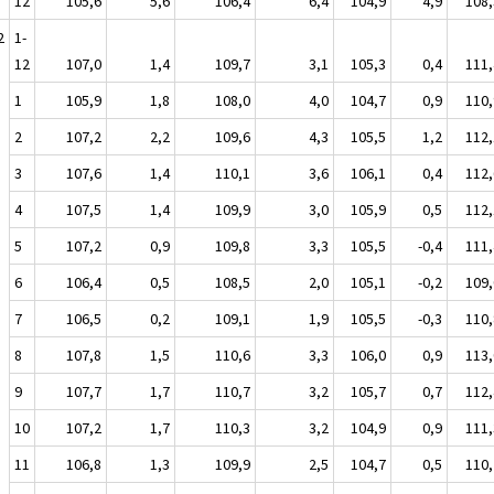
12
105,6
5,6
106,4
6,4
104,9
4,9
108,
2
1-
12
107,0
1,4
109,7
3,1
105,3
0,4
111,
1
105,9
1,8
108,0
4,0
104,7
0,9
110,
2
107,2
2,2
109,6
4,3
105,5
1,2
112,
3
107,6
1,4
110,1
3,6
106,1
0,4
112,
4
107,5
1,4
109,9
3,0
105,9
0,5
112,
5
107,2
0,9
109,8
3,3
105,5
-0,4
111,
6
106,4
0,5
108,5
2,0
105,1
-0,2
109,
7
106,5
0,2
109,1
1,9
105,5
-0,3
110,
8
107,8
1,5
110,6
3,3
106,0
0,9
113,
9
107,7
1,7
110,7
3,2
105,7
0,7
112,
10
107,2
1,7
110,3
3,2
104,9
0,9
111,
11
106,8
1,3
109,9
2,5
104,7
0,5
110,