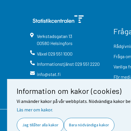
Fråg
Verkstadsgatan
13
00580
Helsingfors
Rådgivni
Växel
029 551 1000
Fråga om
Informationstjänst
029 551 2220
Vanliga f
info@stat.fi
För medi
Information om kakor (cookies)
Vi använder kakor på vår webbplats. Nödvändiga kakor beh
Läs mer om kakor.
Kontaktinformation
Respons
Jag tillåter alla kakor
Bara nödvändiga kakor