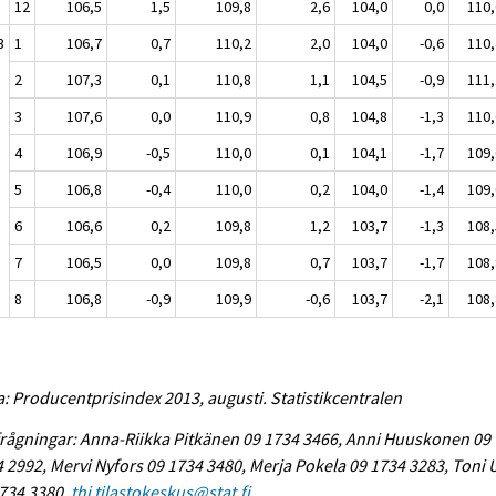
12
106,5
1,5
109,8
2,6
104,0
0,0
110,
3
1
106,7
0,7
110,2
2,0
104,0
-0,6
110,
2
107,3
0,1
110,8
1,1
104,5
-0,9
111,
3
107,6
0,0
110,9
0,8
104,8
-1,3
110,
4
106,9
-0,5
110,0
0,1
104,1
-1,7
109,
5
106,8
-0,4
110,0
0,2
104,0
-1,4
109,
6
106,6
0,2
109,8
1,2
103,7
-1,3
108,
7
106,5
0,0
109,8
0,7
103,7
-1,7
108,
8
106,8
-0,9
109,9
-0,6
103,7
-2,1
108,
a: Producentprisindex 2013, augusti. Statistikcentralen
rågningar: Anna-Riikka Pitkänen 09 1734 3466, Anni Huuskonen 09
 2992, Mervi Nyfors 09 1734 3480, Merja Pokela 09 1734 3283, Toni
734 3380,
thi.tilastokeskus@stat.fi