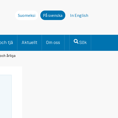
Suomeksi
På svenska
In English
och tjä
Aktuellt
Om oss
Sök
och årliga