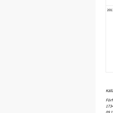
201
Käll
Förf
1734
09 1