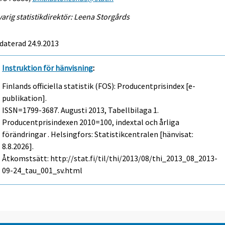
arig statistikdirektör: Leena Storgårds
daterad 24.9.2013
Instruktion för hänvisning
:
Finlands officiella statistik (FOS): Producentprisindex [e-
publikation].
ISSN=1799-3687.
Augusti
2013, Tabellbilaga 1.
Producentprisindexen 2010=100, indextal och årliga
förändringar . Helsingfors: Statistikcentralen [hänvisat:
8.8.2026].
Åtkomstsätt: http://stat.fi/til/thi/2013/08/thi_2013_08_2013-
09-24_tau_001_sv.html