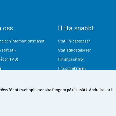
a oss
Hitta snabbt
ng och informationstjänst
StatFin-databasen
 statistik
Statistikdatabaser
rågor (FAQ)
Finland i siffror
a
Prisomräknaren
Kommande publiceringar
Undersökningsmaterial
övs för att webbplatsen ska fungera på rätt sätt. Andra kakor behö
Användarvillkor
Dataskydd
Tillgänglighet
Information om