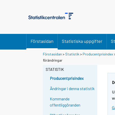
Förstasidan
Statistiska uppgifter
St
Förstasidan
>
Statistik
>
Producentprisindex
förändringar
STATISTIK
Producentprisindex
D
Ändringar i denna statistik
U
w
Kommande
offentliggöranden
G