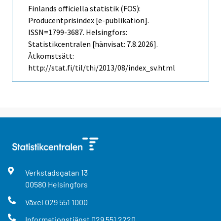
Finlands officiella statistik (FOS):
Producentprisindex [e-publikation].
ISSN=1799-3687. Helsingfors:
Statistikcentralen [hänvisat: 7.8.2026].
Åtkomstsätt:
http://stat.fi/til/thi/2013/08/index_sv.html
Verkstadsgatan
13
00580
Helsingfors
Växel
029 551 1000
Informationstjänst
029 551 2220