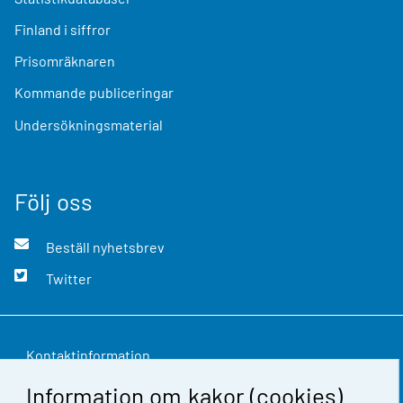
Finland i siffror
Prisomräknaren
Kommande publiceringar
Undersökningsmaterial
Följ oss
Beställ nyhetsbrev
Twitter
Kontaktinformation
Information om kakor (cookies)
Respons