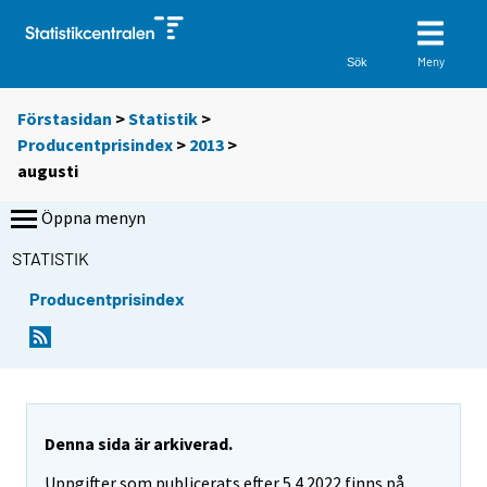
Meny
Sök
Förstasidan
>
Statistik
>
Producentprisindex
>
2013
>
augusti
Öppna menyn
STATISTIK
Producentprisindex
Denna sida är arkiverad.
Uppgifter som publicerats efter 5.4.2022 finns på