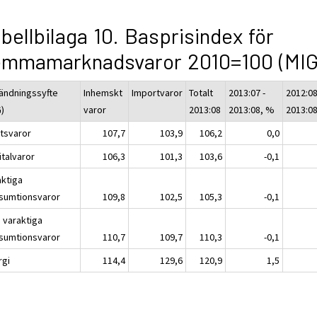
bellbilaga 10. Basprisindex för
emmamarknadsvaror 2010=100 (MIG
ändningssyfte
Inhemskt
Importvaror
Totalt
2013:07 -
2012:08
G)
varor
2013:08
2013:08, %
2013:0
atsvaror
107,7
103,9
106,2
0,0
italvaror
106,3
101,3
103,6
-0,1
aktiga
sumtionsvaror
109,8
102,5
105,3
-0,1
e varaktiga
sumtionsvaror
110,7
109,7
110,3
-0,1
rgi
114,4
129,6
120,9
1,5