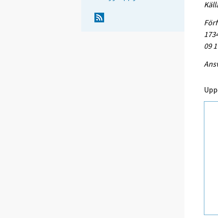
Käll
Förf
1734
09 1
Ansv
Upp