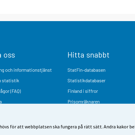
a oss
Hitta snabbt
ng och informationstjänst
StatFin-databasen
 statistik
Statistikdatabaser
rågor (FAQ)
Finland i siffror
a
Prisomräknaren
Kommande publiceringar
Undersökningsmaterial
övs för att webbplatsen ska fungera på rätt sätt. Andra kakor behö