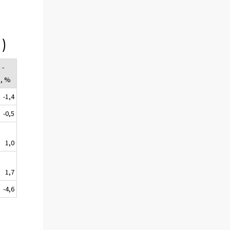
)
 -
8, %
-1,4
-0,5
1,0
1,7
-4,6