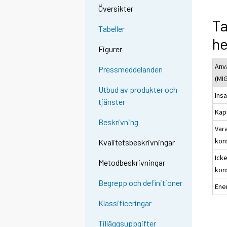
Översikter
Ta
Tabeller
h
Figurer
Anv
Pressmeddelanden
(MI
Utbud av produkter och
Ins
tjänster
Kap
Beskrivning
Var
kon
Kvalitetsbeskrivningar
Ick
Metodbeskrivningar
kon
Begrepp och definitioner
Ene
Klassificeringar
Tilläggsuppgifter