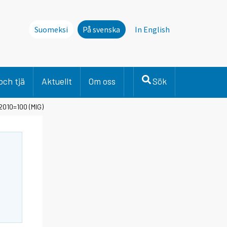
Suomeksi
På svenska
In English
och tjä
Aktuellt
Om oss
Sök
2010=100 (MIG)