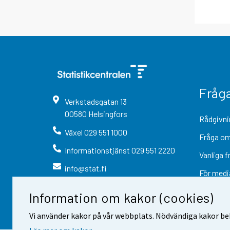
Fråg
Verkstadsgatan
13
00580
Helsingfors
Rådgivni
Växel
029 551 1000
Fråga om
Informationstjänst
029 551 2220
Vanliga f
info@stat.fi
För medi
Information om kakor (cookies)
Vi använder kakor på vår webbplats. Nödvändiga kakor beh