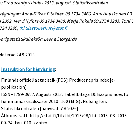
a: Producentprisindex 2013, augusti. Statistikcentralen
rågningar: Anna-Riikka Pitkänen 09 1734 3466, Anni Huuskonen 09
 2992, Mervi Nyfors 09 1734 3480, Merja Pokela 09 1734 3283, Toni
734 3380,
thi.tilastokeskus@stat.fi
arig statistikdirektör: Leena Storgårds
daterad 24.9.2013
Instruktion för hänvisning
:
Finlands officiella statistik (FOS): Producentprisindex [e-
publikation].
ISSN=1799-3687.
Augusti
2013, Tabellbilaga 10. Basprisindex för
hemmamarknadsvaror 2010=100 (MIG) . Helsingfors:
Statistikcentralen [hänvisat: 7.8.2026].
Åtkomstsätt: http://stat.fi/til/thi/2013/08/thi_2013_08_2013-
09-24_tau_010_sv.html