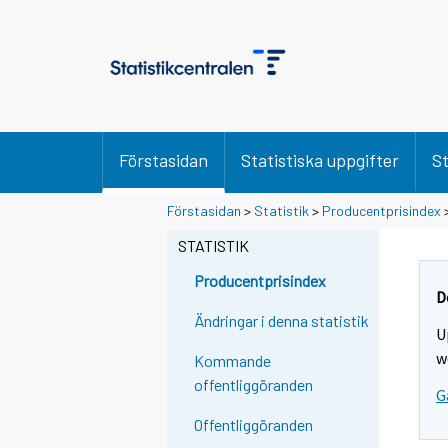
Förstasidan
Statistiska uppgifter
St
Förstasidan
>
Statistik
>
Producentprisindex
STATISTIK
Producentprisindex
D
Ändringar i denna statistik
U
w
Kommande
offentliggöranden
G
Offentliggöranden