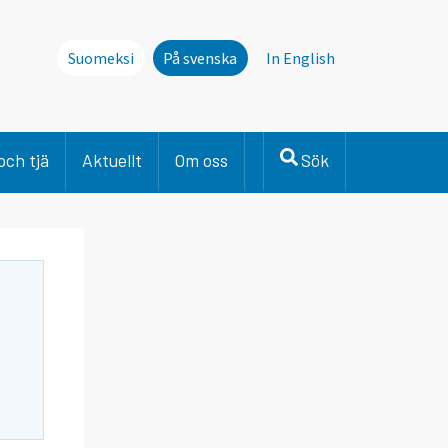
Suomeksi
På svenska
In English
och tjä
Aktuellt
Om oss
Sök