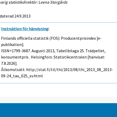
arig statistikdirektör: Leena Storgårds
daterad 24.9.2013
Instruktion för hänvisning
:
Finlands officiella statistik (FOS): Producentprisindex [e-
publikation].
ISSN=1799-3687.
Augusti
2013, Tabellbilaga 25. Trädpellet,
konsumentpris . Helsingfors: Statistikcentralen [hänvisat:
7.8.2026].
Åtkomstsätt: http://stat.fi/til/thi/2013/08/thi_2013_08_2013-
09-24_tau_025_sv.html