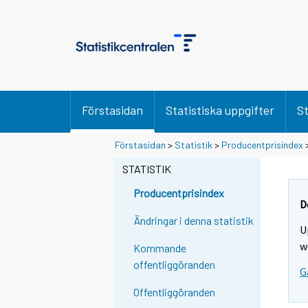
Förstasidan
Statistiska uppgifter
St
Förstasidan
>
Statistik
>
Producentprisindex
STATISTIK
Producentprisindex
D
Ändringar i denna statistik
U
w
Kommande
offentliggöranden
G
Offentliggöranden