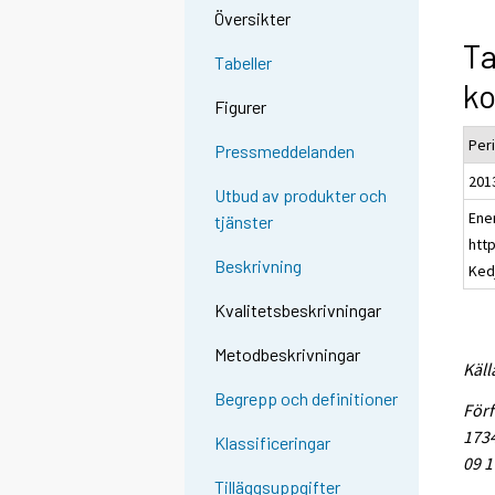
Översikter
Ta
Tabeller
k
Figurer
Per
Pressmeddelanden
201
Utbud av produkter och
Ene
tjänster
http
Beskrivning
Ked
Kvalitetsbeskrivningar
Metodbeskrivningar
Käll
Begrepp och definitioner
Förf
1734
Klassificeringar
09 1
Tilläggsuppgifter