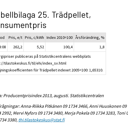
bellbilaga 25. Trädpellet,
onsumentpris
iod
Pris, e/t
Pris, c/kWh
Index 2010=100
Årsförändring, %
3:08
262,2
5,52
100,4
1,8
rgipriser publiceras på Statistikcentralens webbplats
://tilastokeskus.fi/til/ehi/index_sv.html
jningskoefficienten för Trädpellet indexet 2005=100: 1,65310.
a: Producentprisindex 2013, augusti. Statistikcentralen
rågningar: Anna-Riikka Pitkänen 09 1734 3466, Anni Huuskonen 09
 2992, Mervi Nyfors 09 1734 3480, Merja Pokela 09 1734 3283, Toni
734 3380,
thi.tilastokeskus@stat.fi