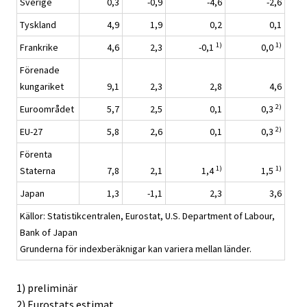
Sverige
0,3
-0,9
-4,6
-2,6
Tyskland
4,9
1,9
0,2
0,1
1)
1)
Frankrike
4,6
2,3
-0,1
0,0
Förenade
kungariket
9,1
2,3
2,8
4,6
2)
Euroområdet
5,7
2,5
0,1
0,3
2)
EU-27
5,8
2,6
0,1
0,3
Förenta
1)
1)
Staterna
7,8
2,1
1,4
1,5
Japan
1,3
-1,1
2,3
3,6
Källor: Statistikcentralen, Eurostat, U.S. Department of Labour,
Bank of Japan
Grunderna för indexberäknigar kan variera mellan länder.
1) preliminär
2) Eurostats estimat