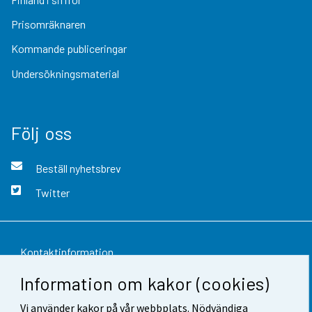
Prisomräknaren
Kommande publiceringar
Undersökningsmaterial
Följ oss
Beställ nyhetsbrev
Twitter
Kontaktinformation
Information om kakor (cookies)
Respons
Vi använder kakor på vår webbplats. Nödvändiga
Användarvillkor