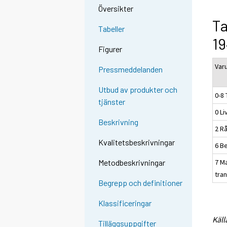
Översikter
Ta
Tabeller
19
Figurer
Var
Pressmeddelanden
Utbud av produkter och
0-8 
tjänster
0 L
Beskrivning
2 Rå
Kvalitetsbeskrivningar
6 B
7 M
Metodbeskrivningar
tra
Begrepp och definitioner
Klassificeringar
Käll
Tilläggsuppgifter