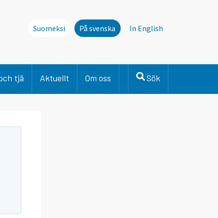
Suomeksi
På svenska
In English
och tjä
Aktuellt
Om oss
Sök