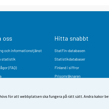
a oss
Hitta snabbt
ng och informationstjänst
StatFin-databasen
 statistik
Statistikdatabaser
rågor (FAQ)
Finland i siffror
a
Prisomräknaren
Kommande publiceringar
Undersökningsmaterial
övs för att webbplatsen ska fungera på rätt sätt. Andra kakor behö