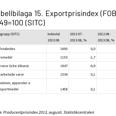
bellbilaga 15. Exportprisindex (FOB
49=100 (SITC)
ugrupp (SITC)
Indextal
2013:07 -
2012:08 -
2013:08
2013:08, %
2013:08, %
Totalindex
1693
0,0
ivsmedel
1153
-1,7
varor (icke ätbara)
1847
-0,9
earbetade varor
1536
0,1
askiner, apparater o.
nsportmedel
1458
0,1
a: Producentprisindex 2013, augusti. Statistikcentralen