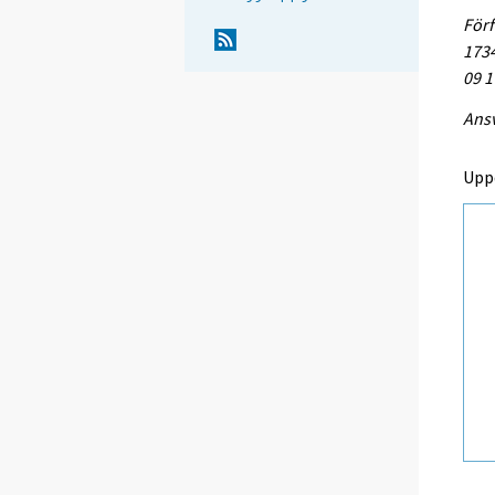
Förf
1734
09 1
Ansv
Upp