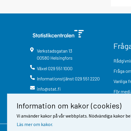
Fråg
Verkstadsgatan
13
00580
Helsingfors
Rådgivni
Växel
029 551 1000
Fråga om
Informationstjänst
029 551 2220
Vanliga f
info@stat.fi
För medi
Information om kakor (cookies)
Vi använder kakor på vår webbplats. Nödvändiga kakor beh
Läs mer om kakor.