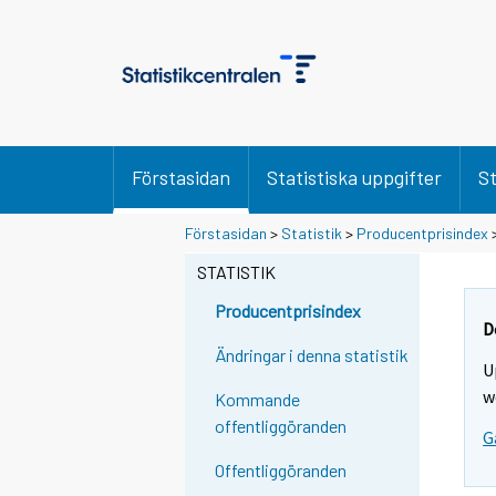
Förstasidan
Statistiska uppgifter
St
Förstasidan
>
Statistik
>
Producentprisindex
STATISTIK
Producentprisindex
D
Ändringar i denna statistik
U
w
Kommande
offentliggöranden
G
Offentliggöranden