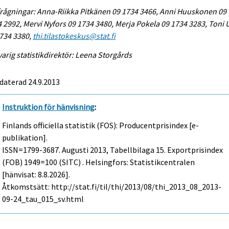
rågningar: Anna-Riikka Pitkänen 09 1734 3466, Anni Huuskonen 09
 2992, Mervi Nyfors 09 1734 3480, Merja Pokela 09 1734 3283, Toni
734 3380,
thi.tilastokeskus@stat.fi
arig statistikdirektör: Leena Storgårds
daterad 24.9.2013
Instruktion för hänvisning
:
Finlands officiella statistik (FOS): Producentprisindex [e-
publikation].
ISSN=1799-3687.
Augusti
2013, Tabellbilaga 15. Exportprisindex
(FOB) 1949=100 (SITC) . Helsingfors: Statistikcentralen
[hänvisat: 8.8.2026].
Åtkomstsätt: http://stat.fi/til/thi/2013/08/thi_2013_08_2013-
09-24_tau_015_sv.html