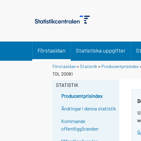
Förstasidan
Statistiska uppgifter
St
Förstasidan
>
Statistik
>
Producentprisindex
TOL 2008)
STATISTIK
Producentprisindex
D
Ändringar i denna statistik
U
w
Kommande
offentliggöranden
G