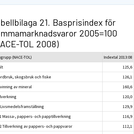
bellbilaga 21. Basprisindex för
emmamarknadsvaror 2005=100
NACE-TOL 2008)
ugrupp (NACE-TOL)
Indextal 2013:08
lt
125,6
ordbruk, skogsbruk och fiske
126,1
vinning av mineral
160,6
llverkning
120,0
 Livsmedelsframställning
129,9
1 Massa-, pappers- och papptillverkning
116,9
2 Tillverkning av pappers- och pappvaror
112,1