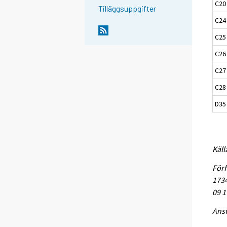
C20
Tilläggsuppgifter
C24 
C25
C26 
C27 
C28 
D35 
Käll
Förf
1734
09 1
Ansv