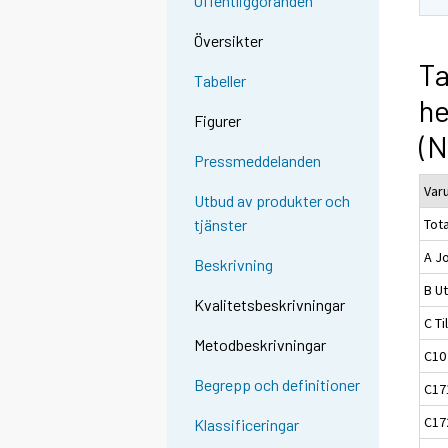
Offentliggöranden
Översikter
Ta
Tabeller
h
Figurer
(
Pressmeddelanden
Var
Utbud av produkter och
Tota
tjänster
A J
Beskrivning
B Ut
Kvalitetsbeskrivningar
C Ti
Metodbeskrivningar
C10
Begrepp och definitioner
C17
C17
Klassificeringar