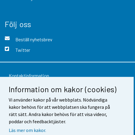
Följ oss
Beställ nyhetsbrev
Twitter
Kontaktinformation
Information om kakor (cookies)
Respons
Vi använder kakor på vår webbplats. Nödvändiga
Användarvillkor
kakor behövs för att webbplatsen ska fungera på
Dataskydd
rätt sätt. Andra kakor behövs för att visa videor,
poddar och feedbacktjäster.
Tillgänglighet
Läs mer om kakor.