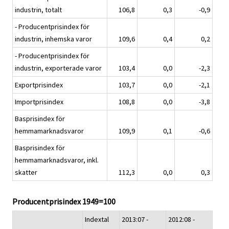
industrin, totalt
106,8
0,3
-0,9
- Producentprisindex för
industrin, inhemska varor
109,6
0,4
0,2
- Producentprisindex för
industrin, exporterade varor
103,4
0,0
-2,3
Exportprisindex
103,7
0,0
-2,1
Importprisindex
108,8
0,0
-3,8
Basprisindex för
hemmamarknadsvaror
109,9
0,1
-0,6
Basprisindex för
hemmamarknadsvaror, inkl.
skatter
112,3
0,0
0,3
Producentprisindex 1949=100
Indextal
2013:07 -
2012:08 -