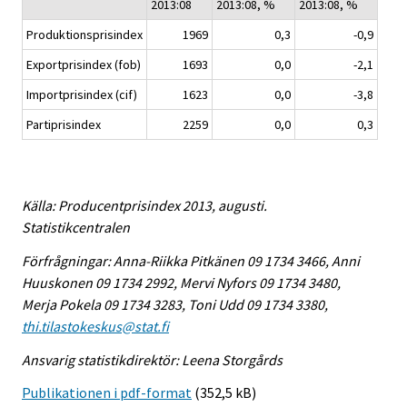
2013:08
2013:08, %
2013:08, %
Produktionsprisindex
1969
0,3
-0,9
Exportprisindex (fob)
1693
0,0
-2,1
Importprisindex (cif)
1623
0,0
-3,8
Partiprisindex
2259
0,0
0,3
Källa: Producentprisindex 2013, augusti.
Statistikcentralen
Förfrågningar: Anna-Riikka Pitkänen 09 1734 3466, Anni
Huuskonen 09 1734 2992, Mervi Nyfors 09 1734 3480,
Merja Pokela 09 1734 3283, Toni Udd 09 1734 3380,
thi.tilastokeskus@stat.fi
Ansvarig statistikdirektör: Leena Storgårds
Publikationen i pdf-format
(352,5 kB)