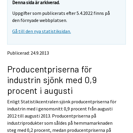
e
e
Denna sida är arkiverad.
m
m
Uppgifter som publicerats efter 5.4.2022 finns på
o
o
v
v
den förnyade webbplatsen.
i
i
Gå till den nya statistiksidan.
n
n
g
g
t
t
o
o
Publicerad: 24.9.2013
a
a
n
n
Producentpriserna för
o
o
t
t
industrin sjönk med 0,9
h
h
e
e
procent i augusti
r
r
s
s
Enligt Statistikcentralen sjönk producentpriserna för
e
e
industrin med i genomsnitt 0,9 procent från augusti
r
r
v
v
2012 till augusti 2013. Producentpriserna på
i
i
industriprodukter som såldes på hemmamarknaden
c
c
steg med 0,2 procent, medan producentpriserna på
e
e