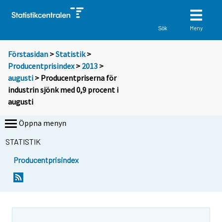
Meny
Sök
Förstasidan
>
Statistik
>
Producentprisindex
>
2013
>
augusti
> Producentpriserna för
industrin sjönk med 0,9 procent i
augusti
Öppna menyn
STATISTIK
Producentprisindex
Y
Y
o
o
u
u
a
a
r
r