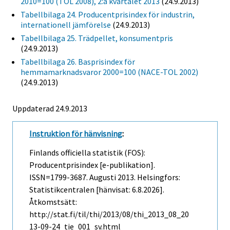
2010=100 (TOL 2008), 2:a kvartalet 2013
(24.9.2013)
Tabellbilaga 24. Producentprisindex för industrin,
internationell jämförelse
(24.9.2013)
Tabellbilaga 25. Trädpellet, konsumentpris
(24.9.2013)
Tabellbilaga 26. Basprisindex för
hemmamarknadsvaror 2000=100 (NACE-TOL 2002)
(24.9.2013)
Uppdaterad 24.9.2013
Instruktion för hänvisning
:
Finlands officiella statistik (FOS):
Producentprisindex [e-publikation].
ISSN=1799-3687.
Augusti
2013. Helsingfors:
Statistikcentralen [hänvisat: 6.8.2026].
Åtkomstsätt:
http://stat.fi/til/thi/2013/08/thi_2013_08_20
13-09-24_tie_001_sv.html