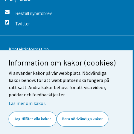
Beställ nyhetsbrev
Twitter
Kontaktinformation
Information om kakor (cookies)
Respons
Vi använder kakor på vår webbplats. Nödvändiga
Användarvillkor
kakor behövs för att webbplatsen ska fungera på
Dataskydd
rätt sätt. Andra kakor behövs för att visa videor,
poddar och feedbacktjäster.
Tillgänglighet
Läs mer om kakor.
Information om webbplatsen
Jag tillåter alla kakor
Bara nödvändiga kakor
Cookie-inställningar