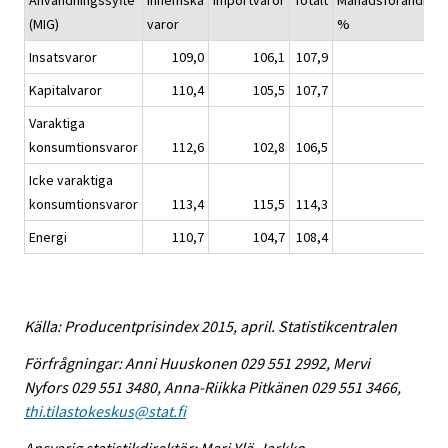
Användningssyfte
Inhemska
Importvaror
Totalt
Månadsförändring
(MIG)
varor
%
Insatsvaror
109,0
106,1
107,9
0,
Kapitalvaror
110,4
105,5
107,7
0,
Varaktiga
konsumtionsvaror
112,6
102,8
106,5
0,
Icke varaktiga
konsumtionsvaror
113,4
115,5
114,3
-0,
Energi
110,7
104,7
108,4
1,
Källa: Producentprisindex 2015, april. Statistikcentralen
Förfrågningar: Anni Huuskonen 029 551 2992, Mervi
Nyfors 029 551 3480, Anna-Riikka Pitkänen 029 551 3466,
thi.tilastokeskus@stat.fi
Ansvarig statistikdirektör: Mari Ylä-Jarkko