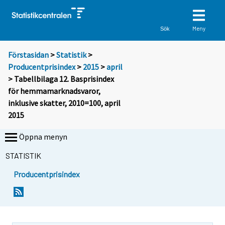
Meny
Sök
Förstasidan
>
Statistik
>
Producentprisindex
>
2015
>
april
> Tabellbilaga 12. Basprisindex
för hemmamarknadsvaror,
inklusive skatter, 2010=100, april
2015
Öppna menyn
STATISTIK
Producentprisindex