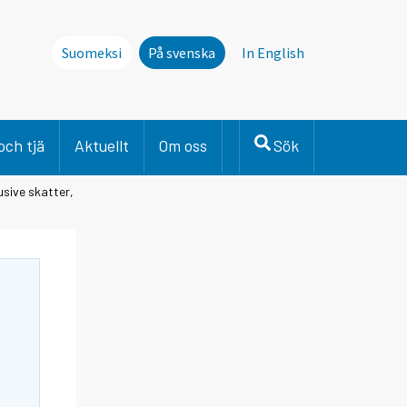
Suomeksi
På svenska
In English
och tjä
Aktuellt
Om oss
Sök
usive skatter,