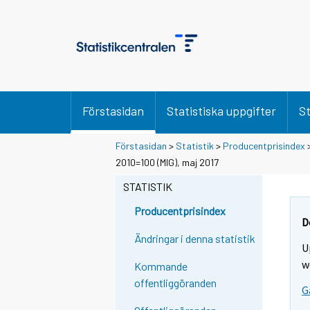
Förstasidan
Statistiska uppgifter
St
Förstasidan
>
Statistik
>
Producentprisindex
2010=100 (MIG), maj 2017
STATISTIK
Producentprisindex
D
Ändringar i denna statistik
U
w
Kommande
offentliggöranden
G