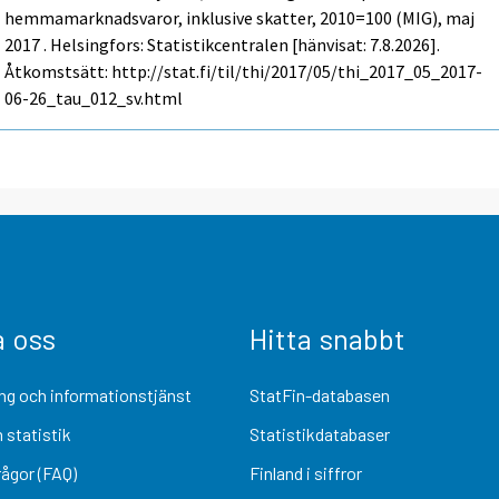
hemmamarknadsvaror, inklusive skatter, 2010=100 (MIG), maj
2017 . Helsingfors: Statistikcentralen [hänvisat: 7.8.2026].
Åtkomstsätt: http://stat.fi/til/thi/2017/05/thi_2017_05_2017-
06-26_tau_012_sv.html
a oss
Hitta snabbt
ng och informationstjänst
StatFin-databasen
 statistik
Statistikdatabaser
rågor (FAQ)
Finland i siffror