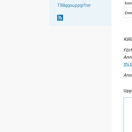
kon
Tilläggsuppgifter
Ene
Käll
Förf
Anna
thi.
Ansv
Upp