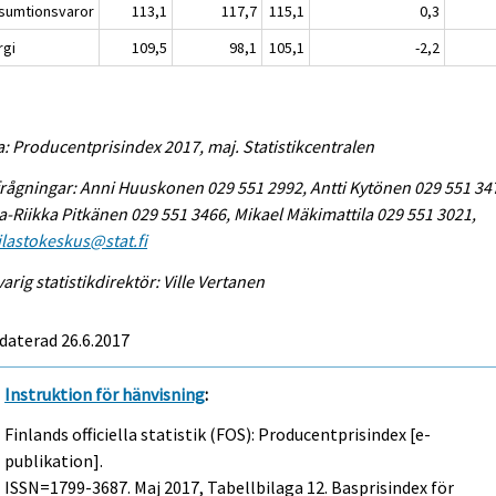
sumtionsvaror
113,1
117,7
115,1
0,3
rgi
109,5
98,1
105,1
-2,2
a: Producentprisindex 2017, maj. Statistikcentralen
rågningar: Anni Huuskonen 029 551 2992, Antti Kytönen 029 551 34
-Riikka Pitkänen 029 551 3466, Mikael Mäkimattila 029 551 3021,
tilastokeskus@stat.fi
arig statistikdirektör: Ville Vertanen
daterad 26.6.2017
Instruktion för hänvisning
:
Finlands officiella statistik (FOS): Producentprisindex [e-
publikation].
ISSN=1799-3687.
Maj
2017, Tabellbilaga 12. Basprisindex för