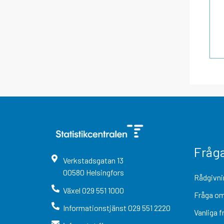
Fråg
Verkstadsgatan
13
00580
Helsingfors
Rådgivni
Växel
029 551 1000
Fråga om
Informationstjänst
029 551 2220
Vanliga f