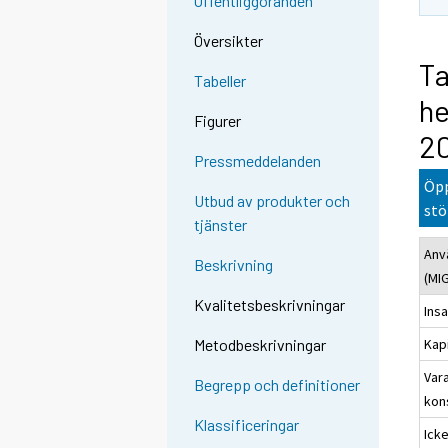
Offentliggöranden
Översikter
Ta
Tabeller
he
Figurer
20
Pressmeddelanden
Öpp
Utbud av produkter och
stö
tjänster
Anv
Beskrivning
(MI
Kvalitetsbeskrivningar
Ins
Kap
Metodbeskrivningar
Var
Begrepp och definitioner
kon
Klassificeringar
Ick