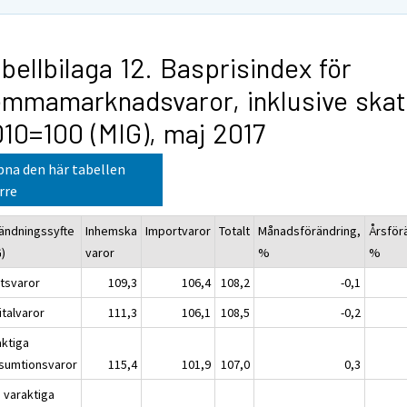
bellbilaga 12. Basprisindex för
mmamarknadsvaror, inklusive skat
10=100 (MIG), maj 2017
na den här tabellen
rre
ändningssyfte
Inhemska
Importvaror
Totalt
Månadsförändring,
Årsför
G)
varor
%
%
atsvaror
109,3
106,4
108,2
-0,1
italvaror
111,3
106,1
108,5
-0,2
aktiga
sumtionsvaror
115,4
101,9
107,0
0,3
e varaktiga