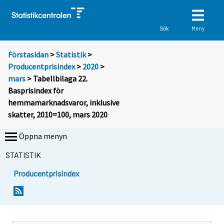
Meny
Sök
Förstasidan
>
Statistik
>
Producentprisindex
>
2020
>
mars
> Tabellbilaga 22.
Basprisindex för
hemmamarknadsvaror, inklusive
skatter, 2010=100, mars 2020
Öppna menyn
STATISTIK
Producentprisindex