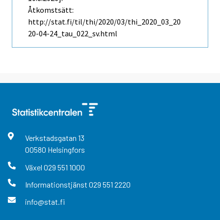
Åtkomstsätt:
http://stat.fi/til/thi/2020/03/thi_2020_03_20
20-04-24_tau_022_sv.html
Verkstadsgatan
13
00580
Helsingfors
Växel
029 551 1000
Informationstjänst
029 551 2220
info@stat.fi