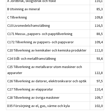
A Jordbruk, skogsbruk och fiske
110,1
B Utvinning av mineral
85,3
C Tillverkning
109,8
C10 Livsmedelsframställning
116,5
C171 Massa-, pappers- och papptillverkning
88,5
C172 Tillverkning av pappers- och pappvaror
109,4
C20 Tillverkning av kemikalier och kemiska produkter
112,0
C24 Stål- och metallframställning
93,6
C25 Tillverkning av metallvaror utom maskiner och
apparater
122,8
C26 Tillverkning av datorer, elektronikvaror och optik
97,5
C27 Tillverkning av elapparatur
110,4
C28 Tillverkning av övriga maskiner
109,7
D35 Försörjning av el, gas, värme och kyla
102,0