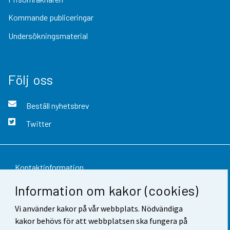
Kommande publiceringar
Undersökningsmaterial
Följ oss
Beställ nyhetsbrev
Twitter
Kontaktinformation
Information om kakor (cookies)
Respons
Vi använder kakor på vår webbplats. Nödvändiga
Användarvillkor
kakor behövs för att webbplatsen ska fungera på
Dataskydd