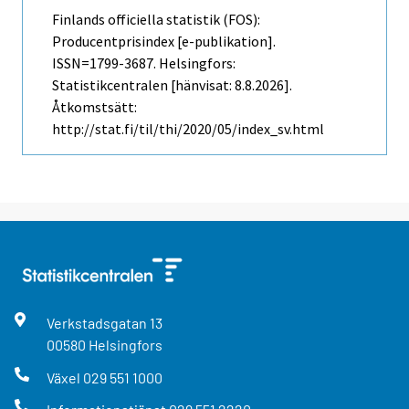
Finlands officiella statistik (FOS):
Producentprisindex [e-publikation].
ISSN=1799-3687. Helsingfors:
Statistikcentralen [hänvisat: 8.8.2026].
Åtkomstsätt:
http://stat.fi/til/thi/2020/05/index_sv.html
Verkstadsgatan
13
00580
Helsingfors
Växel
029 551 1000