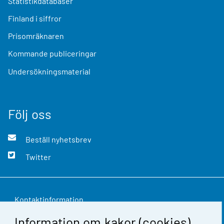
Statistikdatabaser
Finland i siffror
Prisomräknaren
Kommande publiceringar
Undersökningsmaterial
Följ oss
Beställ nyhetsbrev
Twitter
Kontaktinformation
Information om kakor (cookies)
Respons