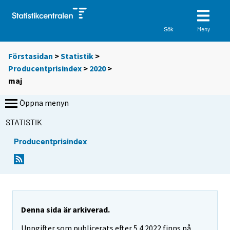
Meny
Sök
Förstasidan
>
Statistik
>
Producentprisindex
>
2020
>
maj
Öppna menyn
STATISTIK
Producentprisindex
Denna sida är arkiverad.
Uppgifter som publicerats efter 5.4.2022 finns på