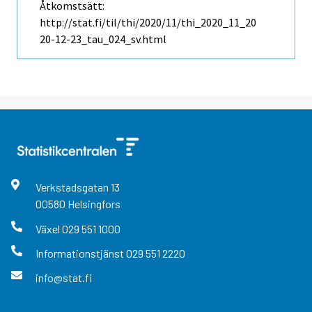
Åtkomstsätt:
http://stat.fi/til/thi/2020/11/thi_2020_11_20
20-12-23_tau_024_sv.html
Verkstadsgatan
13
00580
Helsingfors
Växel
029 551 1000
Informationstjänst
029 551 2220
info@stat.fi