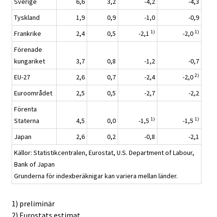
Sverige
6,6
3,2
-4,2
-4,3
Tyskland
1,9
0,9
-1,0
-0,9
1)
1)
Frankrike
2,4
0,5
-2,1
-2,0
Förenade
kungariket
3,7
0,8
-1,2
-0,7
2)
EU-27
2,6
0,7
-2,4
-2,0
Euroområdet
2,5
0,5
-2,7
-2,2
Förenta
1)
1)
Staterna
4,5
0,0
-1,5
-1,5
Japan
2,6
0,2
-0,8
-2,1
Källor: Statistikcentralen, Eurostat, U.S. Department of Labour,
Bank of Japan
Grunderna för indexberäknigar kan variera mellan länder.
1) preliminär
2) Eurostats estimat