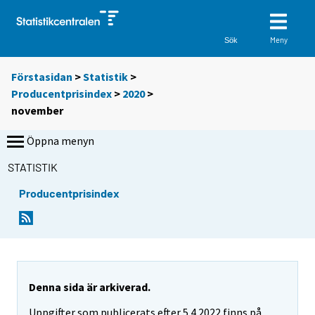
Meny
Sök
Förstasidan
>
Statistik
>
Producentprisindex
>
2020
>
november
Öppna menyn
STATISTIK
Producentprisindex
Denna sida är arkiverad.
Uppgifter som publicerats efter 5.4.2022 finns på