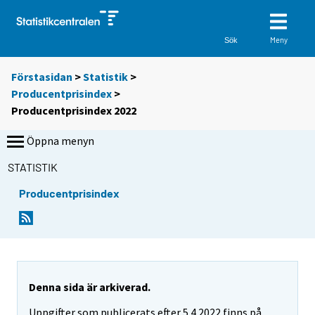
Meny
Sök
Förstasidan
>
Statistik
>
Producentprisindex
>
Producentprisindex 2022
Öppna menyn
STATISTIK
Producentprisindex
Denna sida är arkiverad.
Uppgifter som publicerats efter 5.4.2022 finns på