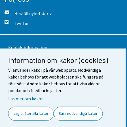
Beställ nyhetsbrev
Twitter
Kontaktinformation
Information om kakor (cookies)
Respons
Vi använder kakor på vår webbplats. Nödvändiga
Användarvillkor
kakor behövs för att webbplatsen ska fungera på
Dataskydd
rätt sätt. Andra kakor behövs för att visa videor,
poddar och feedbacktjäster.
Tillgänglighet
Läs mer om kakor.
Information om webbplatsen
Jag tillåter alla kakor
Bara nödvändiga kakor
Cookie-inställningar