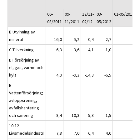
06-
09-
12/11-
03-
01-05/2012
08/2011
11/2011
02/12
05/2012
B Utvinning av
mineral
16,0
5,2
0,4
2,7
3,
C Tillverkning
6,3
3,6
4,1
1,0
2,
D Försörjning av
el, gas, värme och
kyla
4,9
-9,3
-14,3
-6,5
-7,
E
Vattenförsörjning;
avloppsrening,
avfallshantering
och sanering
8,4
10,3
5,3
1,5
3,
10-12
Livsmedelsindustri
7,8
7,0
6,4
4,0
5,