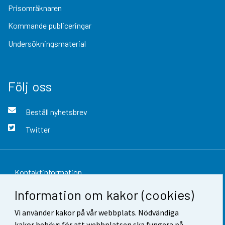
Prisomräknaren
Kommande publiceringar
Undersökningsmaterial
Följ oss
Beställ nyhetsbrev
Twitter
Kontaktinformation
Information om kakor (cookies)
Respons
Vi använder kakor på vår webbplats. Nödvändiga
Användarvillkor
kakor behövs för att webbplatsen ska fungera på