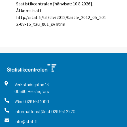
Statistikcentralen [hänvisat: 10.8.2026].
Åtkomstsätt:
http://stat.fi/til/tlv/2012/05/tlv_2012_05_201
2-08-15_tau_001_sv.html
Verkstadsgatan
13
00580
Helsingfors
Växel
029 551 1000
Informationstjänst
029 551 2220
info@stat.fi