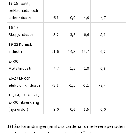
13-15 Textil-,
beklädnads- och
läderindustri
6,8
0,0
-4,0
-4,7
-2,
16-17
Skogsindustri
-3,2
-3,8
-6,6
-5,1
-4,
19-22 Kemisk
industri
21,6
14,3
15,7
6,2
10,
24-30
Metallindustri
4,7
1,5
2,9
0,8
0,
26-27 El- och
elektronikindustri
-3,8
-1,5
-3,1
-2,4
-3,
13, 14, 17, 20, 21,
24-30 Tillverkning
(nya order)
3,0
0,6
1,5
0,0
-0,
1) I årsförändringen jämförs värdena för referensperioden