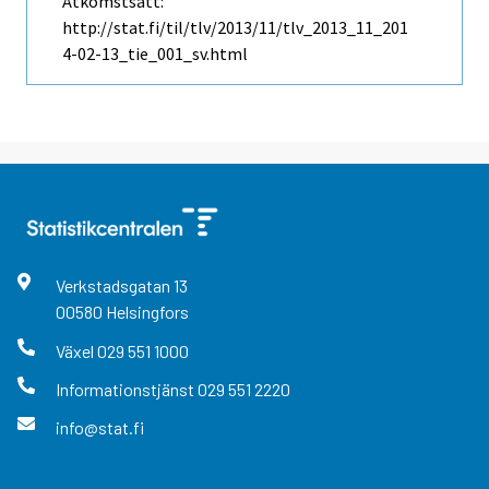
Åtkomstsätt:
http://stat.fi/til/tlv/2013/11/tlv_2013_11_201
4-02-13_tie_001_sv.html
Verkstadsgatan
13
00580
Helsingfors
Växel
029 551 1000
Informationstjänst
029 551 2220
info@stat.fi