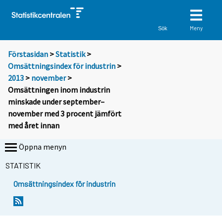
Meny
Sök
Förstasidan
>
Statistik
>
Omsättningsindex för industrin
>
2013
>
november
>
Omsättningen inom industrin
minskade under september–
november med 3 procent jämfört
med året innan
Öppna menyn
STATISTIK
Omsättningsindex för industrin
Y
Y
o
o
u
u