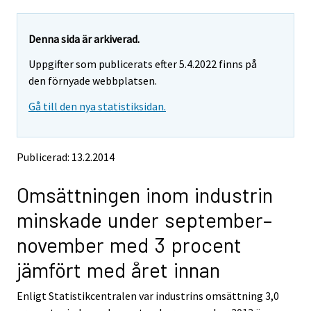
a
a
r
r
e
e
Denna sida är arkiverad.
m
m
Uppgifter som publicerats efter 5.4.2022 finns på
o
o
v
v
den förnyade webbplatsen.
i
i
Gå till den nya statistiksidan.
n
n
g
g
t
t
o
o
Publicerad: 13.2.2014
a
a
n
n
Omsättningen inom industrin
o
o
t
t
minskade under september–
h
h
e
e
november med 3 procent
r
r
s
s
jämfört med året innan
e
e
r
r
Enligt Statistikcentralen var industrins omsättning 3,0
v
v