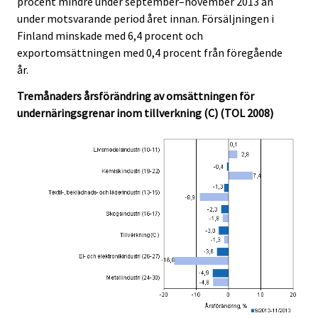
procent mindre under september–november 2013 än
i
i
under motsvarande period året innan. Försäljningen i
c
c
e
e
Finland minskade med 6,4 procent och
.
.
exportomsättningen med 0,4 procent från föregående
år.
Tremånaders årsförändring av omsättningen för
undernäringsgrenar inom tillverkning (C) (TOL 2008)