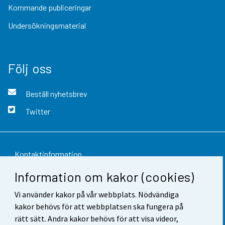
Kommande publiceringar
Undersökningsmaterial
Följ oss
Beställ nyhetsbrev
Twitter
Kontaktinformation
Information om kakor (cookies)
Respons
Vi använder kakor på vår webbplats. Nödvändiga
Användarvillkor
kakor behövs för att webbplatsen ska fungera på
Dataskydd
rätt sätt. Andra kakor behövs för att visa videor,