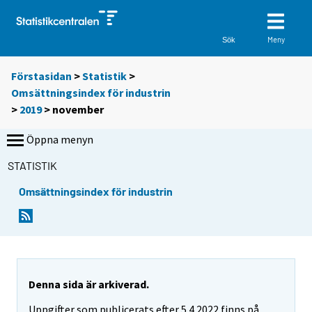
Meny
Sök
Förstasidan
>
Statistik
>
Omsättningsindex för industrin
>
2019
>
november
Öppna menyn
STATISTIK
Omsättningsindex för industrin
Denna sida är arkiverad.
Uppgifter som publicerats efter 5.4.2022 finns på