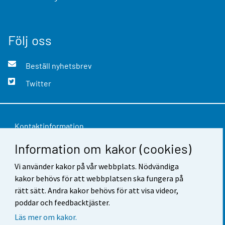
Följ oss
Beställ nyhetsbrev
Twitter
Kontaktinformation
Information om kakor (cookies)
Respons
Vi använder kakor på vår webbplats. Nödvändiga
Användarvillkor
kakor behövs för att webbplatsen ska fungera på
Dataskydd
rätt sätt. Andra kakor behövs för att visa videor,
poddar och feedbacktjäster.
Tillgänglighet
Läs mer om kakor.