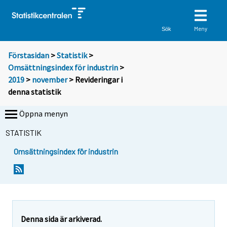
Meny
Sök
Förstasidan
>
Statistik
>
Omsättningsindex för industrin
>
2019
>
november
> Revideringar i
denna statistik
Öppna menyn
STATISTIK
Omsättningsindex för industrin
Denna sida är arkiverad.