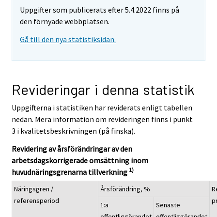
Uppgifter som publicerats efter 5.4.2022 finns på
den förnyade webbplatsen.
Gå till den nya statistiksidan.
Revideringar i denna statistik
Uppgifterna i statistiken har reviderats enligt tabellen
nedan. Mera information om revideringen finns i punkt
3 i kvalitetsbeskrivningen (på finska).
Revidering av årsförändringar av den
arbetsdagskorrigerade omsättning inom
1)
huvudnäringsgrenarna tillverkning
Näringsgren /
Årsförändring, %
R
referensperiod
p
1:a
Senaste
offentliggörandet
offentliggörandet