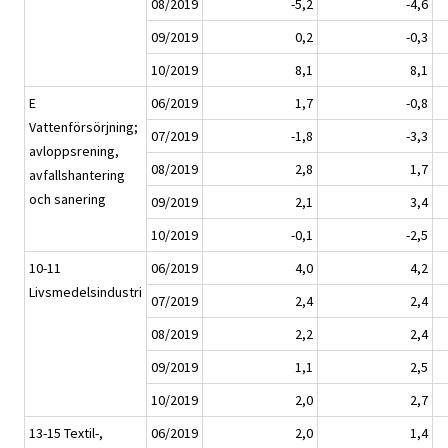
08/2019
-5,2
-4,6
09/2019
0,2
-0,3
10/2019
8,1
8,1
E
06/2019
1,7
-0,8
Vattenförsörjning;
07/2019
-1,8
-3,3
avloppsrening,
08/2019
2,8
1,7
avfallshantering
och sanering
09/2019
2,1
3,4
10/2019
-0,1
-2,5
10-11
06/2019
4,0
4,2
Livsmedelsindustri
07/2019
2,4
2,4
08/2019
2,2
2,4
09/2019
1,1
2,5
10/2019
2,0
2,7
13-15 Textil-,
06/2019
2,0
1,4