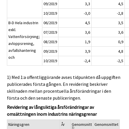
09/2019
3,3
4,5
10/2019
-3,0
-2,8
B-D Hela industrin
06/2019
4,5
3,5
exkl.
07/2019
3,6
3,6
Vattenförsörjning;
08/2019
1,9
0,9
avloppsrening,
avfallshantering
09/2019
3,9
4,8
och
10/2019
-2,4
-2,5
1) Med 1:a offentliggörande avses tidpunkten då uppgiften
publicerades första gången. En revidering beskriver
skillnaden mellan procentuella årsförändringar i den
första och den senaste publiceringen.
Revidering av långsiktiga årsförändringar av
omsättningen inom industrins näringsgrenar
Näringsgren
År
Genomsnitt
Genomsnittet
1)