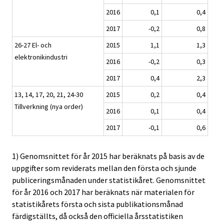
2016
0,1
0,4
2017
-0,2
0,8
26-27 El- och
2015
1,1
1,3
elektronikindustri
2016
-0,2
0,3
2017
0,4
2,3
13, 14, 17, 20, 21, 24-30
2015
0,2
0,4
Tillverkning (nya order)
2016
0,1
0,4
2017
-0,1
0,6
1) Genomsnittet för år 2015 har beräknats på basis av de
uppgifter som reviderats mellan den första och sjunde
publiceringsmånaden under statistikåret. Genomsnittet
för år 2016 och 2017 har beräknats när materialen för
statistikårets första och sista publikationsmånad
färdigställts, då också den officiella årsstatistiken