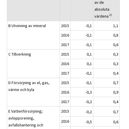
av de
absoluta
2)
värdena
B Utvinning av mineral
2015
-0,1
1,1
2016
-0,1
0,8
2017
-0,1
0,6
C Tillverkning
2015
0,1
0,3
2016
0,1
0,3
2017
-0,1
0,4
D Försörjning av el, gas,
2015
-0,1
0,7
värme och kyla
2016
-0,3
0,9
2017
-0,2
0,4
E Vattenförsörjning;
2015
-0,2
0,7
avloppsrening,
2016
-0,5
0,6
avfallshantering och