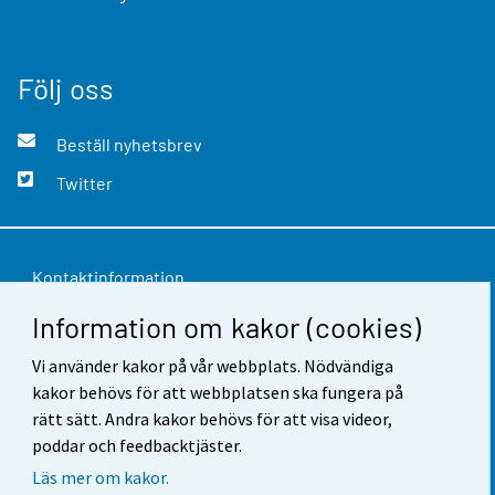
Följ oss
Beställ nyhetsbrev
Twitter
Kontaktinformation
Information om kakor (cookies)
Respons
Vi använder kakor på vår webbplats. Nödvändiga
Användarvillkor
kakor behövs för att webbplatsen ska fungera på
Dataskydd
rätt sätt. Andra kakor behövs för att visa videor,
poddar och feedbacktjäster.
Tillgänglighet
Läs mer om kakor.