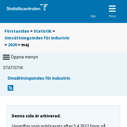
Meny
Sök
Förstasidan
>
Statistik
>
Omsättningsindex för industrin
>
2020
>
maj
Öppna menyn
STATISTIK
Omsättningsindex för industrin
Denna sida är arkiverad.
Uppgifter som publicerats efter 5.4.2022 finns på