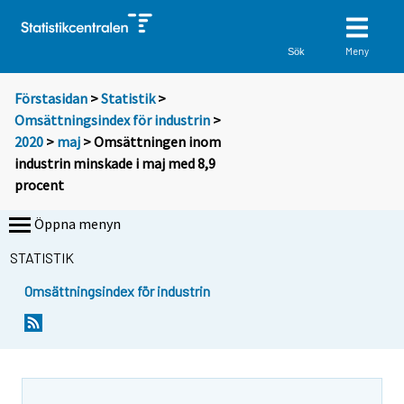
Meny
Sök
Förstasidan
>
Statistik
>
Omsättningsindex för industrin
>
2020
>
maj
> Omsättningen inom
industrin minskade i maj med 8,9
procent
Öppna menyn
STATISTIK
Omsättningsindex för industrin
Y
Y
o
o
u
u
a
a
r
r