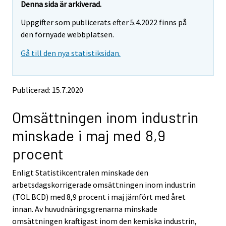
e
e
Denna sida är arkiverad.
m
m
Uppgifter som publicerats efter 5.4.2022 finns på
o
o
v
v
den förnyade webbplatsen.
i
i
Gå till den nya statistiksidan.
n
n
g
g
t
t
o
o
Publicerad: 15.7.2020
a
a
n
n
Omsättningen inom industrin
o
o
t
t
minskade i maj med 8,9
h
h
e
e
procent
r
r
s
s
Enligt Statistikcentralen minskade den
e
e
arbetsdagskorrigerade omsättningen inom industrin
r
r
v
v
(TOL BCD) med 8,9 procent i maj jämfört med året
i
i
innan. Av huvudnäringsgrenarna minskade
c
c
omsättningen kraftigast inom den kemiska industrin,
e
e